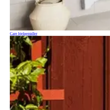
Care hjelpemidler