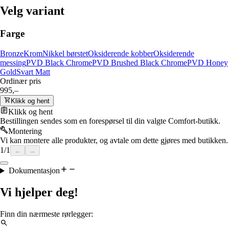
Velg variant
Farge
Bronze
Krom
Nikkel børstet
Oksiderende kobber
Oksiderende
messing
PVD Black Chrome
PVD Brushed Black Chrome
PVD Honey
Gold
Svart Matt
Ordinær pris
995,–
Klikk og hent
Klikk og hent
Bestillingen sendes som en forespørsel til din valgte Comfort-butikk.
Montering
Vi kan montere alle produkter, og avtale om dette gjøres med butikken.
1
/
1
←
→
Dokumentasjon
Vi hjelper deg!
Finn din nærmeste rørlegger: