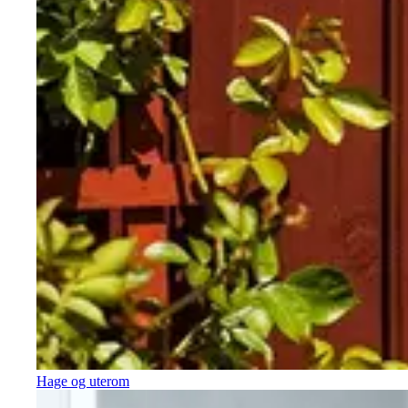
Hage og uterom