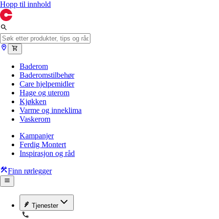
Hopp til innhold
Baderom
Baderomstilbehør
Care hjelpemidler
Hage og uterom
Kjøkken
Varme og inneklima
Vaskerom
Kampanjer
Ferdig Montert
Inspirasjon og råd
Finn rørlegger
Tjenester