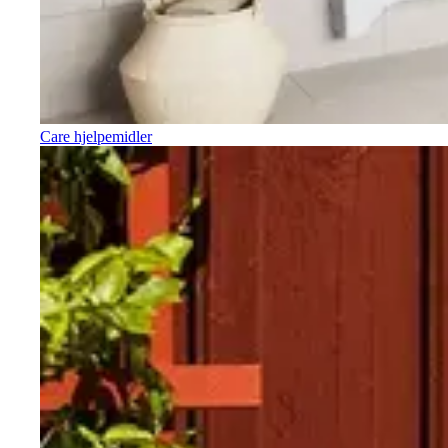
Care hjelpemidler