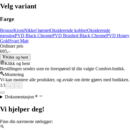
Velg variant
Farge
Bronze
Krom
Nikkel børstet
Oksiderende kobber
Oksiderende
messing
PVD Black Chrome
PVD Brushed Black Chrome
PVD Honey
Gold
Svart Matt
Ordinær pris
695,–
Klikk og hent
Klikk og hent
Bestillingen sendes som en forespørsel til din valgte Comfort-butikk.
Montering
Vi kan montere alle produkter, og avtale om dette gjøres med butikken.
1
/
1
←
→
Dokumentasjon
Vi hjelper deg!
Finn din nærmeste rørlegger: