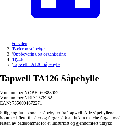
Forsiden
/
Baderomstilbehør
/
Oppbevaring og organisering
/
Hylle
/
Tapwell TA126 Såpehylle
Tapwell TA126 Såpehylle
Varenummer NOBB:
60888662
Varenummer NRF:
1576252
EAN:
7350004672271
Stilige og funksjonelle såpehyller fra Tapwell. Alle såpehyllene
kommer i flere finisher og farger, slik at du kan matche fargen med
resten av baderommet for et luksuriøst og gjennomført uttrykk.