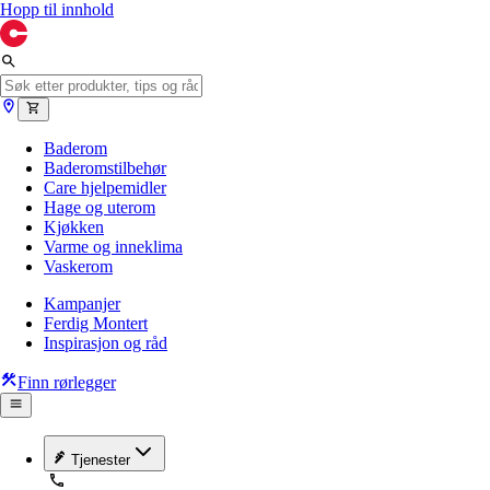
Hopp til innhold
Baderom
Baderomstilbehør
Care hjelpemidler
Hage og uterom
Kjøkken
Varme og inneklima
Vaskerom
Kampanjer
Ferdig Montert
Inspirasjon og råd
Finn rørlegger
Tjenester