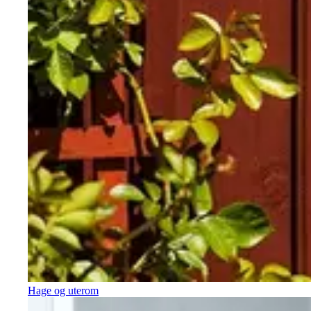
Hage og uterom