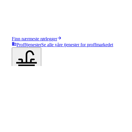
Finn nærmeste rørlegger
Profftjenester
Se alle våre tjenester for proffmarkedet
Produkter