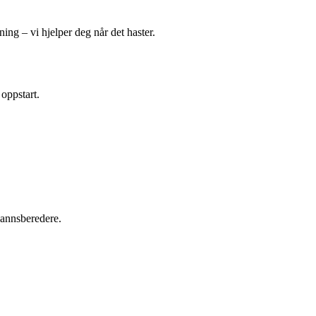
ing – vi hjelper deg når det haster.
 oppstart.
tvannsberedere.