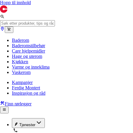
Hopp til innhold
Baderom
Baderomstilbehør
Care hjelpemidler
Hage og uterom
Kjøkken
Varme og inneklima
Vaskerom
Kampanjer
Ferdig Montert
Inspirasjon og råd
Finn rørlegger
Tjenester