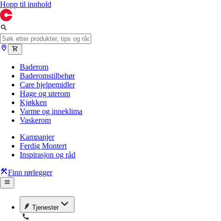
Hopp til innhold
Baderom
Baderomstilbehør
Care hjelpemidler
Hage og uterom
Kjøkken
Varme og inneklima
Vaskerom
Kampanjer
Ferdig Montert
Inspirasjon og råd
Finn rørlegger
Tjenester