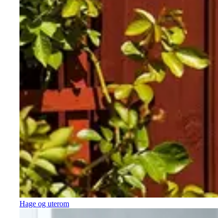
Hage og uterom