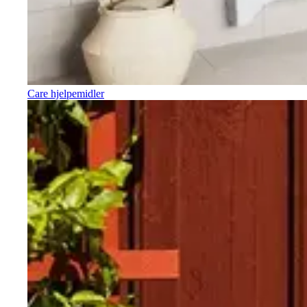
Care hjelpemidler