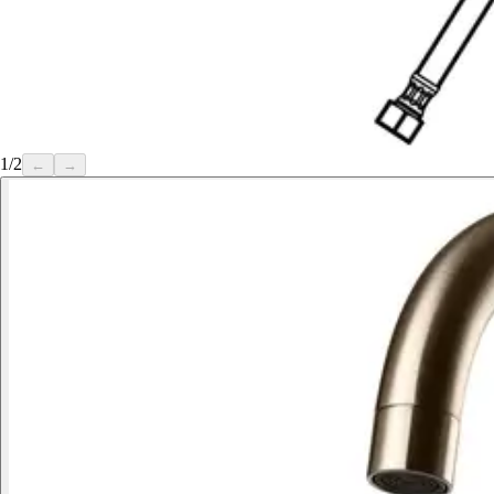
1
/
2
←
→