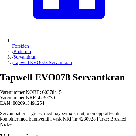
Forsiden
/
Baderom
/
Servantkran
/
Tapwell EVO078 Servantkran
Tapwell EVO078 Servantkran
Varenummer NOBB:
60378415
Varenummer NRF:
4230739
EAN:
8020913491254
Servantbatteri 1 greps, med høy svingbar tut, uten oppløftventil,
kombiner med bunnventil i vask NRF.nr 4230928 Farge: Brushed
Nickel