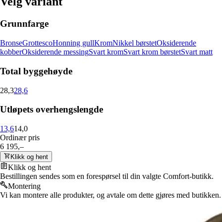
Velg variant
Grunnfarge
Bronse
Grottesco
Honning gull
Krom
Nikkel børstet
Oksiderende
kobber
Oksiderende messing
Svart krom
Svart krom børstet
Svart matt
Total byggehøyde
28,3
28,6
Utløpets overhengslengde
13,6
14,0
Ordinær pris
6 195,–
Klikk og hent
Klikk og hent
Bestillingen sendes som en forespørsel til din valgte Comfort-butikk.
Montering
Vi kan montere alle produkter, og avtale om dette gjøres med butikken.