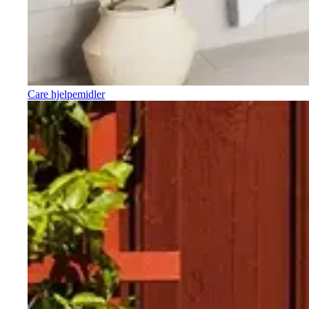
Care hjelpemidler