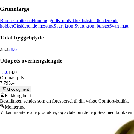
Grunnfarge
Bronse
Grottesco
Honning gull
Krom
Nikkel børstet
Oksiderende
kobber
Oksiderende messing
Svart krom
Svart krom børstet
Svart matt
Total byggehøyde
28,3
28,6
Utløpets overhengslengde
13,6
14,0
Ordinær pris
7 795,–
Klikk og hent
Klikk og hent
Bestillingen sendes som en forespørsel til din valgte Comfort-butikk.
Montering
Vi kan montere alle produkter, og avtale om dette gjøres med butikken.