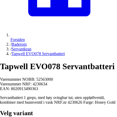
Forsiden
/
Baderom
/
Servantkran
/
Tapwell EVO078 Servantbatteri
Tapwell EVO078 Servantbatteri
Varenummer NOBB:
52563000
Varenummer NRF:
4230634
EAN:
8020913490363
Servantbatteri 1 greps, med høy svingbar tut, uten oppløftventil,
kombiner med bunnventil i vask NRF.nr 4230626 Farge: Honey Gold
Velg variant