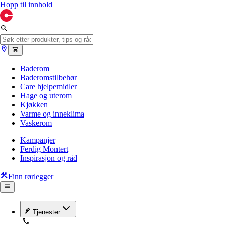
Hopp til innhold
Baderom
Baderomstilbehør
Care hjelpemidler
Hage og uterom
Kjøkken
Varme og inneklima
Vaskerom
Kampanjer
Ferdig Montert
Inspirasjon og råd
Finn rørlegger
Tjenester