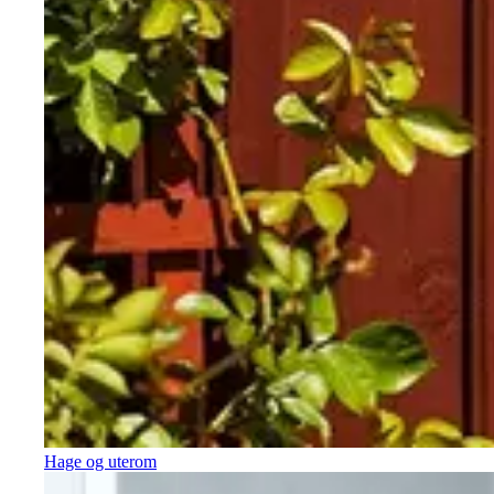
Hage og uterom