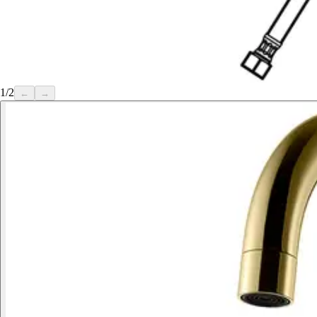
1
/
2
←
→