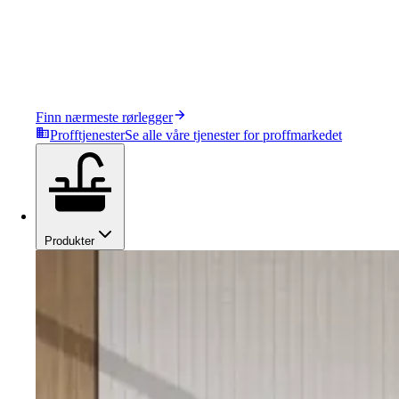
Finn nærmeste rørlegger
Profftjenester
Se alle våre tjenester for proffmarkedet
Produkter