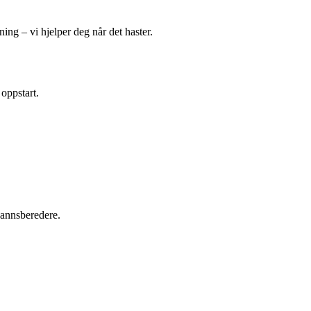
ing – vi hjelper deg når det haster.
 oppstart.
tvannsberedere.