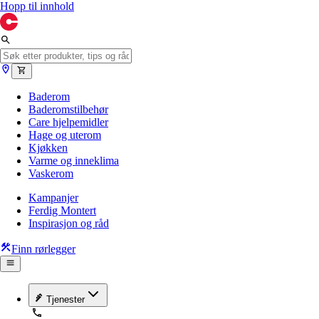
Hopp til innhold
Baderom
Baderomstilbehør
Care hjelpemidler
Hage og uterom
Kjøkken
Varme og inneklima
Vaskerom
Kampanjer
Ferdig Montert
Inspirasjon og råd
Finn rørlegger
Tjenester