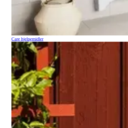
Care hjelpemidler