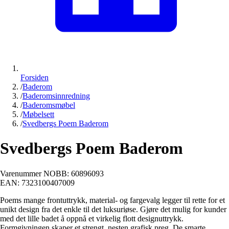
Forsiden
/
Baderom
/
Baderomsinnredning
/
Baderomsmøbel
/
Møbelsett
/
Svedbergs Poem Baderom
Svedbergs Poem Baderom
Varenummer NOBB:
60896093
EAN:
7323100407009
Poems mange frontuttrykk, material- og fargevalg legger til rette for et
unikt design fra det enkle til det luksuriøse. Gjøre det mulig for kunder
med det lille badet å oppnå et virkelig flott designuttrykk.
Formgivningen skaper et strengt, nesten grafisk preg. De smarte