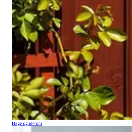
Hage og uterom