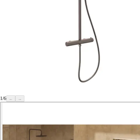
1
/
6
←
→