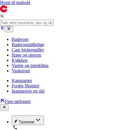
Hopp til innhold
Baderom
Baderomstilbehør
Care hjelpemidler
Hage og uterom
Kjøkken
Varme og inneklima
Vaskerom
Kampanjer
Ferdig Montert
Inspirasjon og råd
Finn rørlegger
Tjenester