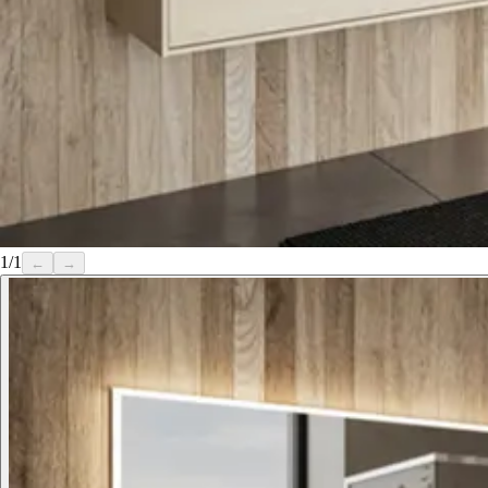
1
/
1
←
→