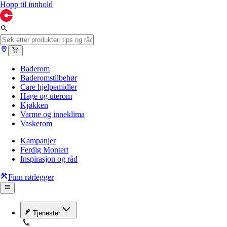
Hopp til innhold
Baderom
Baderomstilbehør
Care hjelpemidler
Hage og uterom
Kjøkken
Varme og inneklima
Vaskerom
Kampanjer
Ferdig Montert
Inspirasjon og råd
Finn rørlegger
Tjenester