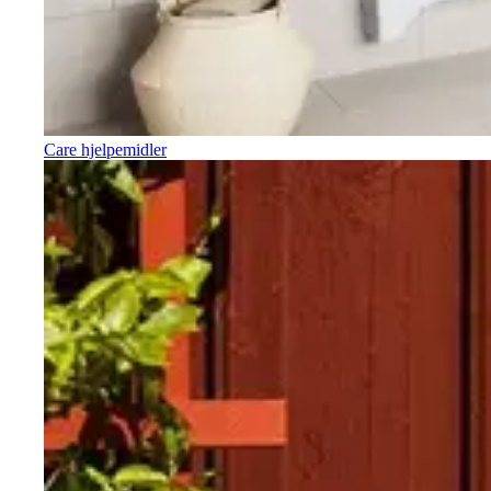
Care hjelpemidler