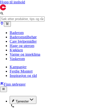
Hopp til innhold
Baderom
Baderomstilbehør
Care hjelpemidler
Hage og uterom
Kjøkken
Varme og inneklima
Vaskerom
Kampanjer
Ferdig Montert
Inspirasjon og råd
Finn rørlegger
Tjenester