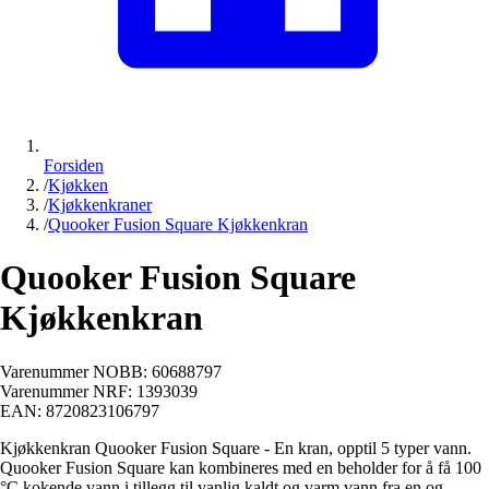
Forsiden
/
Kjøkken
/
Kjøkkenkraner
/
Quooker Fusion Square Kjøkkenkran
Quooker Fusion Square
Kjøkkenkran
Varenummer NOBB:
60688797
Varenummer NRF:
1393039
EAN:
8720823106797
Kjøkkenkran Quooker Fusion Square - En kran, opptil 5 typer vann.
Quooker Fusion Square kan kombineres med en beholder for å få 100
°C kokende vann i tillegg til vanlig kaldt og varm vann fra en og