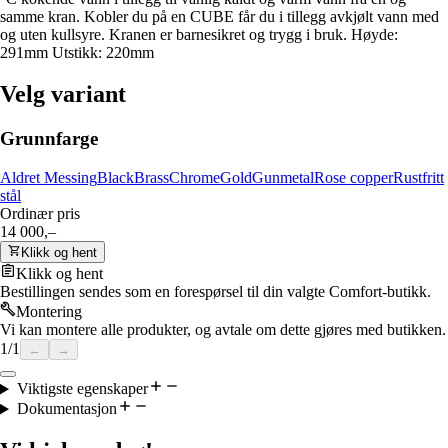
samme kran. Kobler du på en CUBE får du i tillegg avkjølt vann med
og uten kullsyre. Kranen er barnesikret og trygg i bruk. Høyde:
291mm Utstikk: 220mm
Velg variant
Grunnfarge
Aldret Messing
Black
Brass
Chrome
Gold
Gunmetal
Rose copper
Rustfritt
stål
Ordinær pris
14 000,–
Klikk og hent
Klikk og hent
Bestillingen sendes som en forespørsel til din valgte Comfort-butikk.
Montering
Vi kan montere alle produkter, og avtale om dette gjøres med butikken.
1
/
1
←
→
Viktigste egenskaper
Dokumentasjon