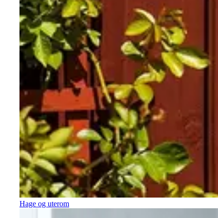
Hage og uterom