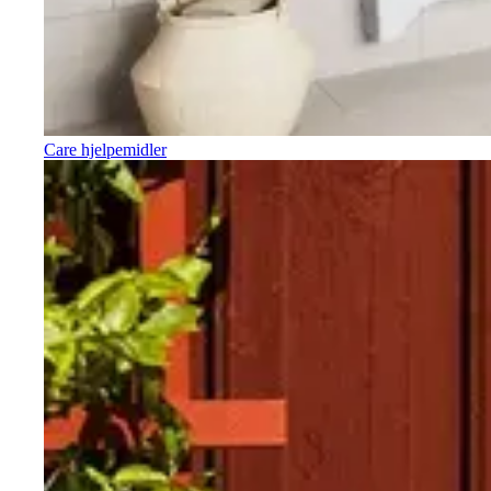
Care hjelpemidler