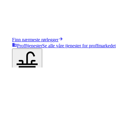
Finn nærmeste rørlegger
Profftjenester
Se alle våre tjenester for proffmarkedet
Produkter