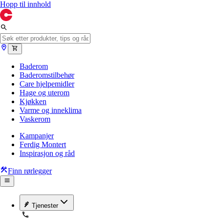
Hopp til innhold
Baderom
Baderomstilbehør
Care hjelpemidler
Hage og uterom
Kjøkken
Varme og inneklima
Vaskerom
Kampanjer
Ferdig Montert
Inspirasjon og råd
Finn rørlegger
Tjenester