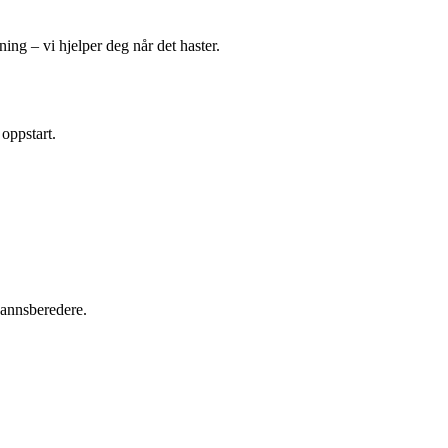
ing – vi hjelper deg når det haster.
 oppstart.
tvannsberedere.