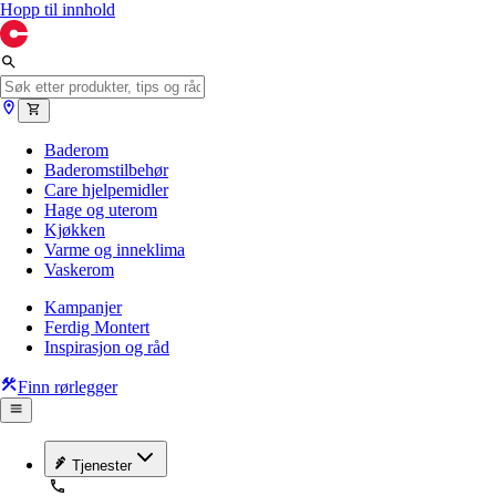
Hopp til innhold
Baderom
Baderomstilbehør
Care hjelpemidler
Hage og uterom
Kjøkken
Varme og inneklima
Vaskerom
Kampanjer
Ferdig Montert
Inspirasjon og råd
Finn rørlegger
Tjenester