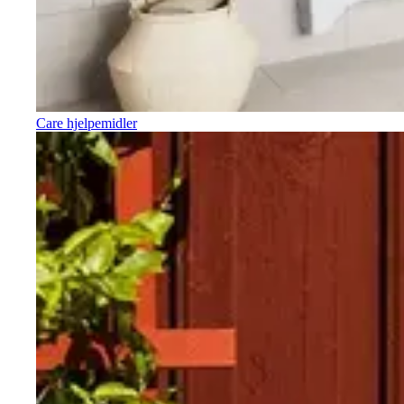
Care hjelpemidler