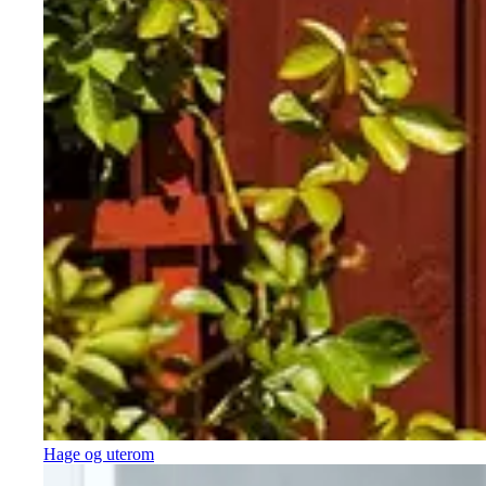
Hage og uterom