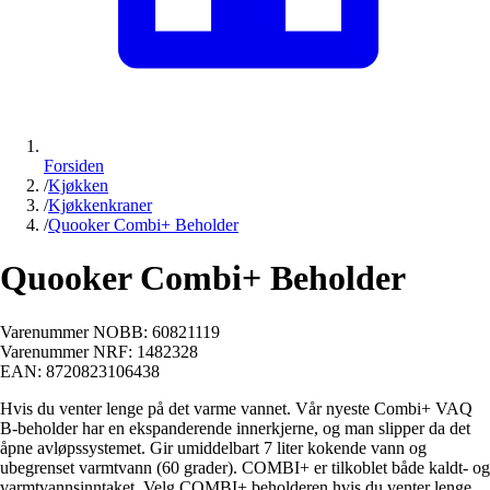
Forsiden
/
Kjøkken
/
Kjøkkenkraner
/
Quooker Combi+ Beholder
Quooker Combi+ Beholder
Varenummer NOBB:
60821119
Varenummer NRF:
1482328
EAN:
8720823106438
Hvis du venter lenge på det varme vannet. Vår nyeste Combi+ VAQ
B-beholder har en ekspanderende innerkjerne, og man slipper da det
åpne avløpssystemet. Gir umiddelbart 7 liter kokende vann og
ubegrenset varmtvann (60 grader). COMBI+ er tilkoblet både kaldt- og
varmtvannsinntaket. Velg COMBI+ beholderen hvis du venter lenge