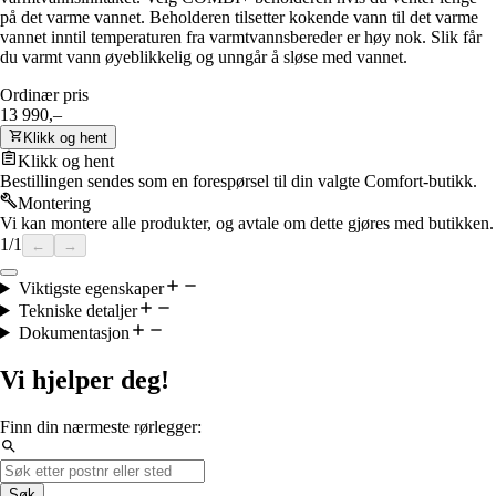
på det varme vannet. Beholderen tilsetter kokende vann til det varme
vannet inntil temperaturen fra varmtvannsbereder er høy nok. Slik får
du varmt vann øyeblikkelig og unngår å sløse med vannet.
Ordinær pris
13 990,–
Klikk og hent
Klikk og hent
Bestillingen sendes som en forespørsel til din valgte Comfort-butikk.
Montering
Vi kan montere alle produkter, og avtale om dette gjøres med butikken.
1
/
1
←
→
Viktigste egenskaper
Tekniske detaljer
Dokumentasjon
Vi hjelper deg!
Finn din nærmeste rørlegger:
Søk