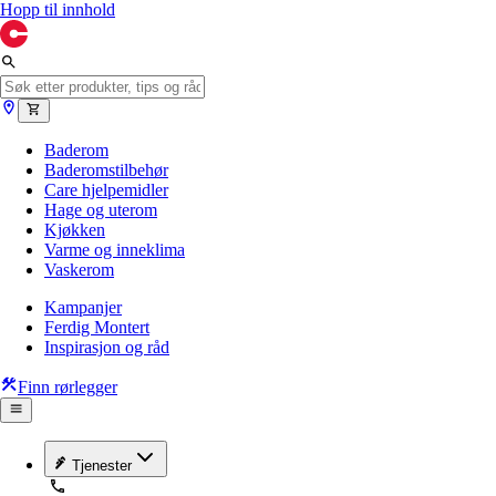
Hopp til innhold
Baderom
Baderomstilbehør
Care hjelpemidler
Hage og uterom
Kjøkken
Varme og inneklima
Vaskerom
Kampanjer
Ferdig Montert
Inspirasjon og råd
Finn rørlegger
Tjenester