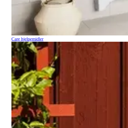
Care hjelpemidler