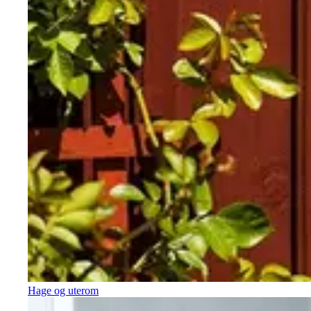
Hage og uterom