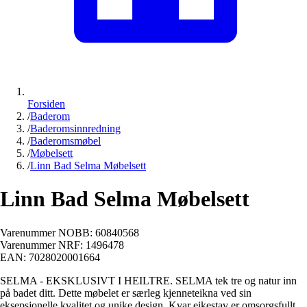
Forsiden
/
Baderom
/
Baderomsinnredning
/
Baderomsmøbel
/
Møbelsett
/
Linn Bad Selma Møbelsett
Linn Bad Selma Møbelsett
Varenummer NOBB:
60840568
Varenummer NRF:
1496478
EAN:
7028020001664
SELMA - EKSKLUSIVT I HEILTRE. SELMA tek tre og natur inn
på badet ditt. Dette møbelet er særleg kjenneteikna ved sin
eksepsjonelle kvalitet og unike design. Kvar eikestav er omsorgsfullt