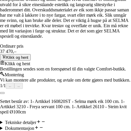
utvald for å sikre eineståande estetikk og langvarig slitestyrke i
baderommet ditt. Overskuddsmaterialet av eik som ikkje passar saman
har me valt å lakkere i to nye fargar, svart eller mørk eik. Slik unngår
me svinn, og kan bruke alle deler. Det er viktig å hugse på at SELMA
er eit møbel i trevirke. Kvar trestav og overflate er unik. Ein må rekne
med litt variasjon i farge og struktur. Det er det som gjer SELMA
spesiell og eineståande.
Ordinær pris
37 470,–
Klikk og hent
Klikk og hent
Bestillingen sendes som en forespørsel til din valgte Comfort-butikk.
Montering
Vi kan montere alle produkter, og avtale om dette gjøres med butikken.
1
/
1
←
→
Settet består av: 1- Artikkel 160820ST - Selma mørk eik 100 cm. 1-
Artikkel 3210 - Freya servant 100 cm. 1- Artikkel 26110 - Steim kvit
speil Ø100cm
Tekniske detaljer
Dokumentasjon