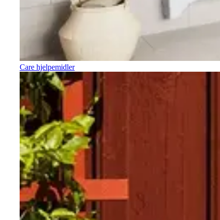
Care hjelpemidler