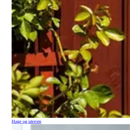
Hage og uterom