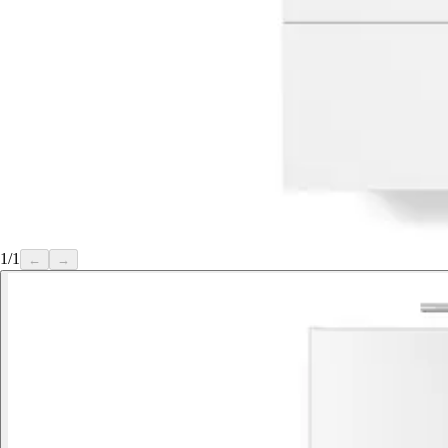
1
/
1
←
→