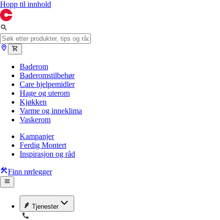
Hopp til innhold
Baderom
Baderomstilbehør
Care hjelpemidler
Hage og uterom
Kjøkken
Varme og inneklima
Vaskerom
Kampanjer
Ferdig Montert
Inspirasjon og råd
Finn rørlegger
Tjenester