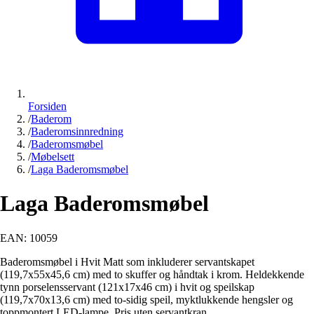
Forsiden
/
Baderom
/
Baderomsinnredning
/
Baderomsmøbel
/
Møbelsett
/
Laga Baderomsmøbel
Laga Baderomsmøbel
EAN:
10059
Baderomsmøbel i Hvit Matt som inkluderer servantskapet
(119,7x55x45,6 cm) med to skuffer og håndtak i krom. Heldekkende
tynn porselensservant (121x17x46 cm) i hvit og speilskap
(119,7x70x13,6 cm) med to-sidig speil, myktlukkende hengsler og
toppmontert LED-lampe. Pris uten servantkran.