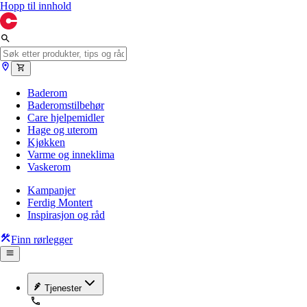
Hopp til innhold
Baderom
Baderomstilbehør
Care hjelpemidler
Hage og uterom
Kjøkken
Varme og inneklima
Vaskerom
Kampanjer
Ferdig Montert
Inspirasjon og råd
Finn rørlegger
Tjenester