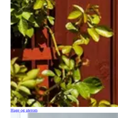
Hage og uterom