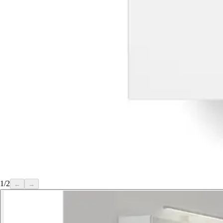
1
/
2
←
→