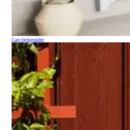
Care hjelpemidler