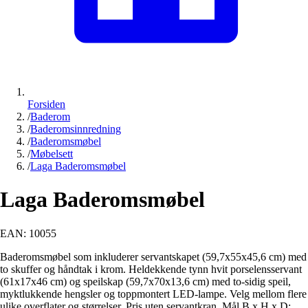
Forsiden
/
Baderom
/
Baderomsinnredning
/
Baderomsmøbel
/
Møbelsett
/
Laga Baderomsmøbel
Laga Baderomsmøbel
EAN:
10055
Baderomsmøbel som inkluderer servantskapet (59,7x55x45,6 cm) med
to skuffer og håndtak i krom. Heldekkende tynn hvit porselensservant
(61x17x46 cm) og speilskap (59,7x70x13,6 cm) med to-sidig speil,
myktlukkende hengsler og toppmontert LED-lampe. Velg mellom flere
ulike overflater og størrelser. Pris uten servantkran. Mål B x H x D: