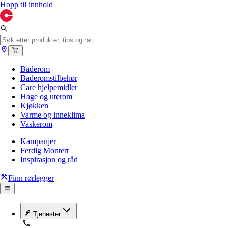
Hopp til innhold
Baderom
Baderomstilbehør
Care hjelpemidler
Hage og uterom
Kjøkken
Varme og inneklima
Vaskerom
Kampanjer
Ferdig Montert
Inspirasjon og råd
Finn rørlegger
Tjenester