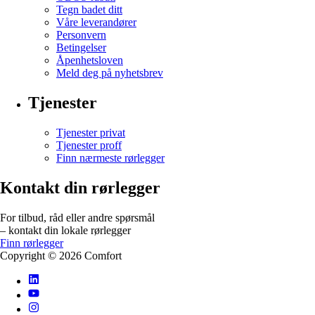
Tegn badet ditt
Våre leverandører
Personvern
Betingelser
Åpenhetsloven
Meld deg på nyhetsbrev
Tjenester
Tjenester privat
Tjenester proff
Finn nærmeste rørlegger
Kontakt din rørlegger
For tilbud, råd eller andre spørsmål
– kontakt din lokale rørlegger
Finn rørlegger
Copyright ©
2026
Comfort