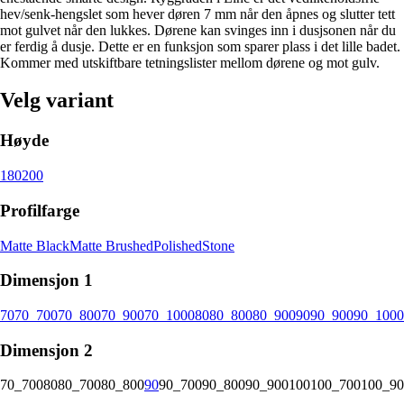
hev/senk-hengslet som hever døren 7 mm når den åpnes og slutter tett
mot gulvet når den lukkes. Dørene kan svinges inn i dusjsonen når du
er ferdig å dusje. Dette er en funksjon som sparer plass i det lille badet.
Kommer med utskiftbare tetningslister mellom dørene og mot gulv.
Velg variant
Høyde
180
200
Profilfarge
Matte Black
Matte Brushed
Polished
Stone
Dimensjon 1
70
70_700
70_800
70_900
70_1000
80
80_800
80_900
90
90_900
90_1000
Dimensjon 2
70_700
80
80_700
80_800
90
90_700
90_800
90_900
100
100_700
100_90