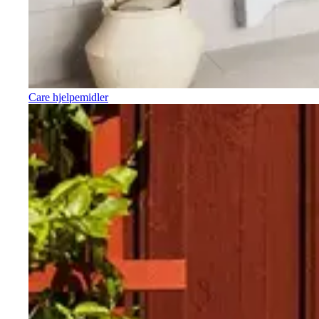
Care hjelpemidler