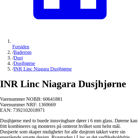
Forsiden
/
Baderom
/
Dusj
/
Dusjhjørne
/
INR Linc Niagara Dusjhjørne
INR Linc Niagara Dusjhjørne
Varenummer NOBB:
60641881
Varenummer NRF:
1369669
EAN:
7392102018971
Dusjhjørne med to buede innsvingbare dører i 6 mm glass. Dørene kan
fritt kombineres og monteres på omtrent hvilket som helst mål.
Dusjserie som skaper muligheter for alle dusjrom takket være sin
enestående smarte design. Ryggraden i Linc er det vedlikeholdsfrie