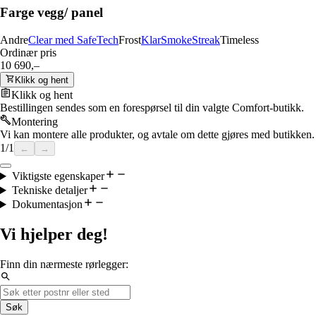
Farge vegg/ panel
Andre
Clear med SafeTech
Frost
Klar
Smoke
Streak
Timeless
Ordinær pris
10 690,–
Klikk og hent
Klikk og hent
Bestillingen sendes som en forespørsel til din valgte Comfort-butikk.
Montering
Vi kan montere alle produkter, og avtale om dette gjøres med butikken.
1
/
1
←
→
Viktigste egenskaper
Tekniske detaljer
Dokumentasjon
Vi hjelper deg!
Finn din nærmeste rørlegger:
Søk