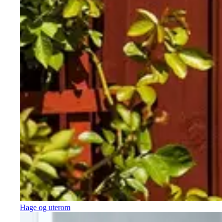
Hage og uterom