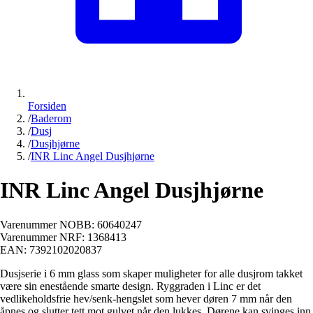
Forsiden
/
Baderom
/
Dusj
/
Dusjhjørne
/
INR Linc Angel Dusjhjørne
INR Linc Angel Dusjhjørne
Varenummer NOBB:
60640247
Varenummer NRF:
1368413
EAN:
7392102020837
Dusjserie i 6 mm glass som skaper muligheter for alle dusjrom takket
være sin enestående smarte design. Ryggraden i Linc er det
vedlikeholdsfrie hev/senk-hengslet som hever døren 7 mm når den
åpnes og slutter tett mot gulvet når den lukkes. Dørene kan svinges inn