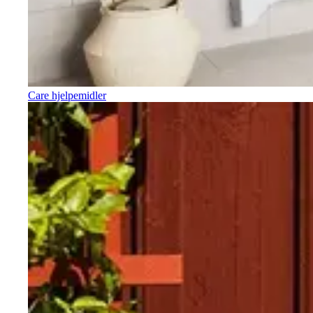
Care hjelpemidler