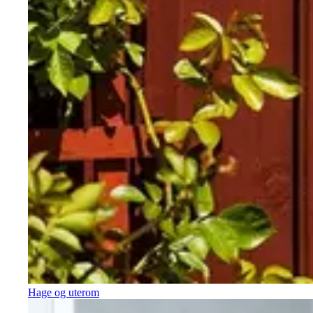
Hage og uterom