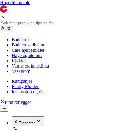
Hopp til innhold
Baderom
Baderomstilbehør
Care hjelpemidler
Hage og uterom
Kjøkken
Varme og inneklima
Vaskerom
Kampanjer
Ferdig Montert
Inspirasjon og råd
Finn rørlegger
Tjenester