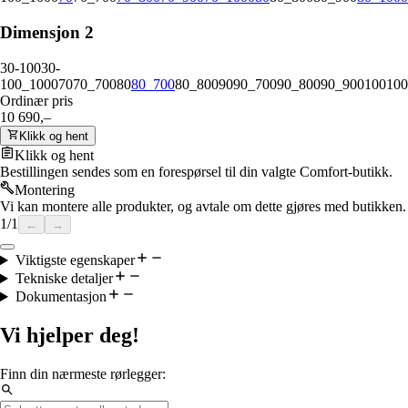
Dimensjon 2
30-100
30-
100_1000
70
70_700
80
80_700
80_800
90
90_700
90_800
90_900
100
100
Ordinær pris
10 690,–
Klikk og hent
Klikk og hent
Bestillingen sendes som en forespørsel til din valgte Comfort-butikk.
Montering
Vi kan montere alle produkter, og avtale om dette gjøres med butikken.
1
/
1
←
→
Viktigste egenskaper
Tekniske detaljer
Dokumentasjon
Vi hjelper deg!
Finn din nærmeste rørlegger: