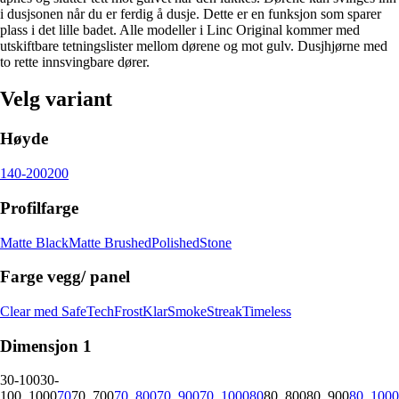
i dusjsonen når du er ferdig å dusje. Dette er en funksjon som sparer
plass i det lille badet. Alle modeller i Linc Original kommer med
utskiftbare tetningslister mellom dørene og mot gulv. Dusjhjørne med
to rette innsvingbare dører.
Velg variant
Høyde
140-200
200
Profilfarge
Matte Black
Matte Brushed
Polished
Stone
Farge vegg/ panel
Clear med SafeTech
Frost
Klar
Smoke
Streak
Timeless
Dimensjon 1
30-100
30-
100_1000
70
70_700
70_800
70_900
70_1000
80
80_800
80_900
80_1000