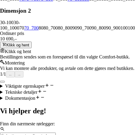
Dimensjon 2
30-100
30-
100_1000
70
70_700
80
80_700
80_800
90
90_700
90_800
90_900
100
100
Ordinær pris
10 690,–
Klikk og hent
Klikk og hent
Bestillingen sendes som en forespørsel til din valgte Comfort-butikk.
Montering
Vi kan montere alle produkter, og avtale om dette gjøres med butikken.
1
/
1
←
→
Viktigste egenskaper
Tekniske detaljer
Dokumentasjon
Vi hjelper deg!
Finn din nærmeste rørlegger: