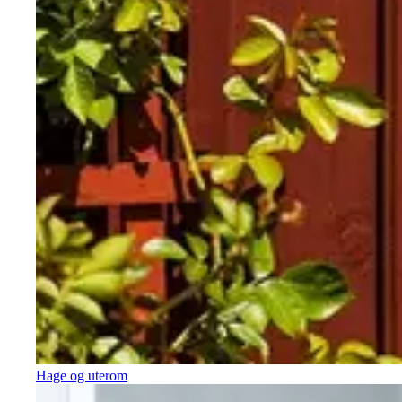
Hage og uterom