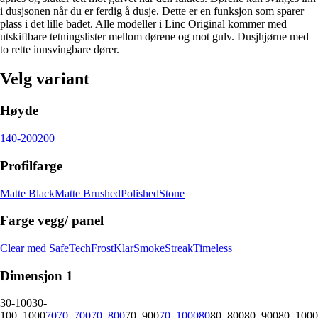
i dusjsonen når du er ferdig å dusje. Dette er en funksjon som sparer
plass i det lille badet. Alle modeller i Linc Original kommer med
utskiftbare tetningslister mellom dørene og mot gulv. Dusjhjørne med
to rette innsvingbare dører.
Velg variant
Høyde
140-200
200
Profilfarge
Matte Black
Matte Brushed
Polished
Stone
Farge vegg/ panel
Clear med SafeTech
Frost
Klar
Smoke
Streak
Timeless
Dimensjon 1
30-100
30-
100_1000
70
70_700
70_800
70_900
70_1000
80
80_800
80_900
80_1000