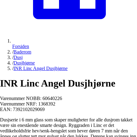
Forsiden
/
Baderom
/
Dusj
/
Dusjhjørne
/
INR Linc Angel Dusjhjørne
INR Linc Angel Dusjhjørne
Varenummer NOBB:
60640226
Varenummer NRF:
1368392
EAN:
7392102029069
Dusjserie i 6 mm glass som skaper muligheter for alle dusjrom takket
være sin enestående smarte design. Ryggraden i Linc er det
vedlikeholdsfrie hev/senk-hengslet som hever døren 7 mm når den
åpnes og slutter tett mot gulvet når den lukkes. Dørene kan svinges inn