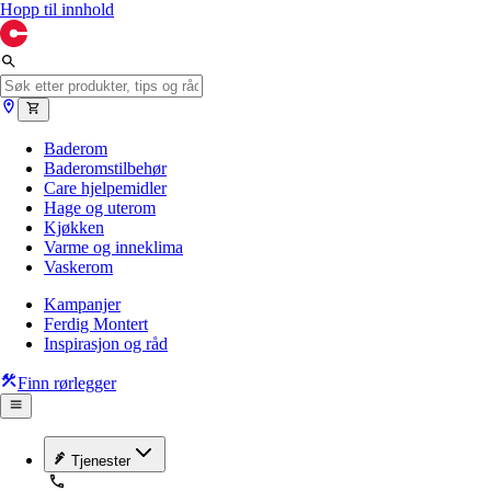
Hopp til innhold
Baderom
Baderomstilbehør
Care hjelpemidler
Hage og uterom
Kjøkken
Varme og inneklima
Vaskerom
Kampanjer
Ferdig Montert
Inspirasjon og råd
Finn rørlegger
Tjenester