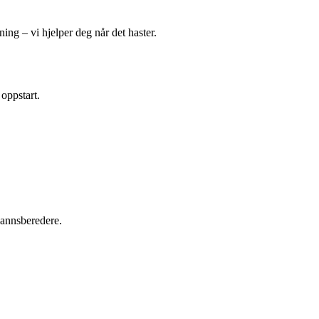
ing – vi hjelper deg når det haster.
 oppstart.
tvannsberedere.