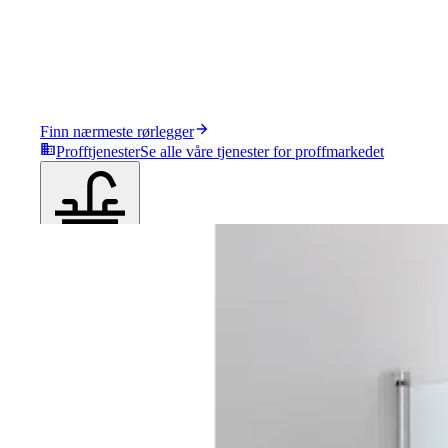
Finn nærmeste rørlegger
Profftjenester
Se alle våre tjenester for proffmarkedet
Produkter