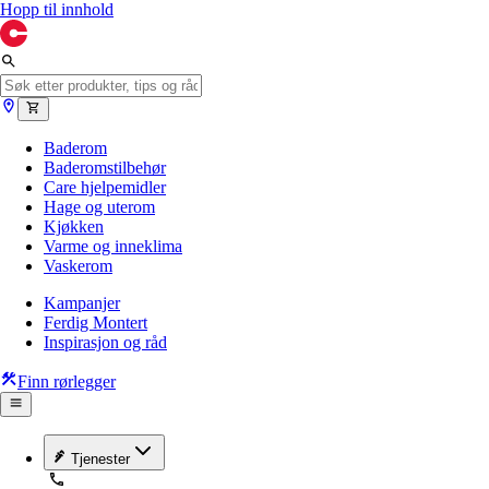
Hopp til innhold
Baderom
Baderomstilbehør
Care hjelpemidler
Hage og uterom
Kjøkken
Varme og inneklima
Vaskerom
Kampanjer
Ferdig Montert
Inspirasjon og råd
Finn rørlegger
Tjenester