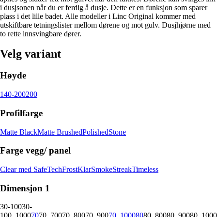
i dusjsonen når du er ferdig å dusje. Dette er en funksjon som sparer
plass i det lille badet. Alle modeller i Linc Original kommer med
utskiftbare tetningslister mellom dørene og mot gulv. Dusjhjørne med
to rette innsvingbare dører.
Velg variant
Høyde
140-200
200
Profilfarge
Matte Black
Matte Brushed
Polished
Stone
Farge vegg/ panel
Clear med SafeTech
Frost
Klar
Smoke
Streak
Timeless
Dimensjon 1
30-100
30-
100_1000
70
70_700
70_800
70_900
70_1000
80
80_800
80_900
80_1000