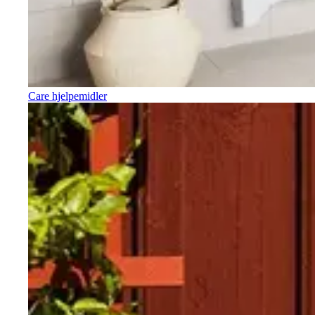
Care hjelpemidler