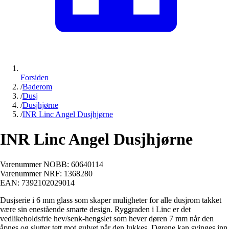
Forsiden
/
Baderom
/
Dusj
/
Dusjhjørne
/
INR Linc Angel Dusjhjørne
INR Linc Angel Dusjhjørne
Varenummer NOBB:
60640114
Varenummer NRF:
1368280
EAN:
7392102029014
Dusjserie i 6 mm glass som skaper muligheter for alle dusjrom takket
være sin enestående smarte design. Ryggraden i Linc er det
vedlikeholdsfrie hev/senk-hengslet som hever døren 7 mm når den
åpnes og slutter tett mot gulvet når den lukkes. Dørene kan svinges inn