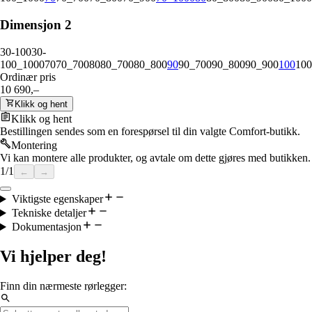
Dimensjon 2
30-100
30-
100_1000
70
70_700
80
80_700
80_800
90
90_700
90_800
90_900
100
100
Ordinær pris
10 690,–
Klikk og hent
Klikk og hent
Bestillingen sendes som en forespørsel til din valgte Comfort-butikk.
Montering
Vi kan montere alle produkter, og avtale om dette gjøres med butikken.
1
/
1
←
→
Viktigste egenskaper
Tekniske detaljer
Dokumentasjon
Vi hjelper deg!
Finn din nærmeste rørlegger: