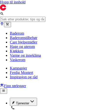
Hopp til innhold
Baderom
Baderomstilbehør
Care hjelpemidler
Hage og uterom
Kjøkken
Varme og inneklima
Vaskerom
Kampanjer
Ferdig Montert
Inspirasjon og råd
Finn rørlegger
Tjenester