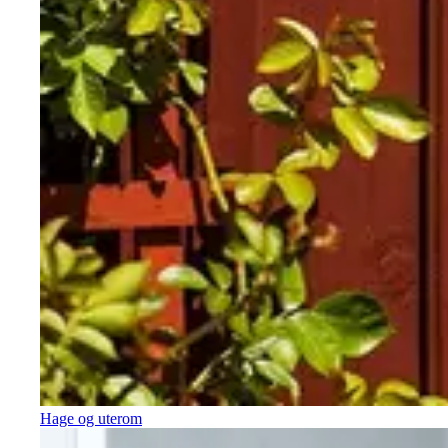
Hage og uterom