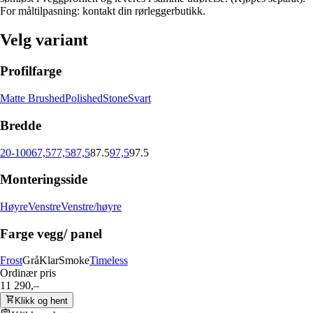
For måltilpasning: kontakt din rørleggerbutikk.
Velg variant
Profilfarge
Matte Brushed
Polished
Stone
Svart
Bredde
20-100
67,5
77,5
87,5
87.5
97,5
97.5
Monteringsside
Høyre
Venstre
Venstre/høyre
Farge vegg/ panel
Frost
Grå
Klar
Smoke
Timeless
Ordinær pris
11 290,–
Klikk og hent