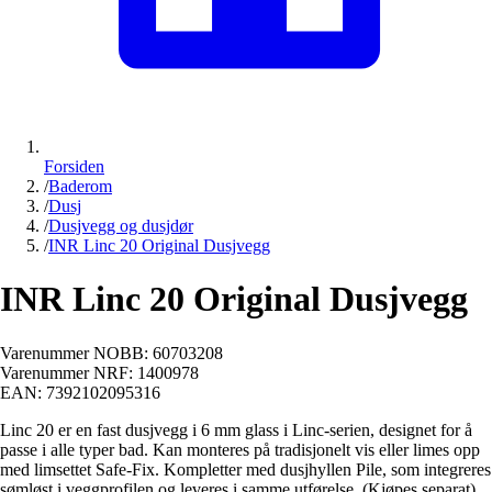
Forsiden
/
Baderom
/
Dusj
/
Dusjvegg og dusjdør
/
INR Linc 20 Original Dusjvegg
INR Linc 20 Original Dusjvegg
Varenummer NOBB:
60703208
Varenummer NRF:
1400978
EAN:
7392102095316
Linc 20 er en fast dusjvegg i 6 mm glass i Linc-serien, designet for å
passe i alle typer bad. Kan monteres på tradisjonelt vis eller limes opp
med limsettet Safe-Fix. Kompletter med dusjhyllen Pile, som integreres
sømløst i veggprofilen og leveres i samme utførelse. (Kjøpes separat).