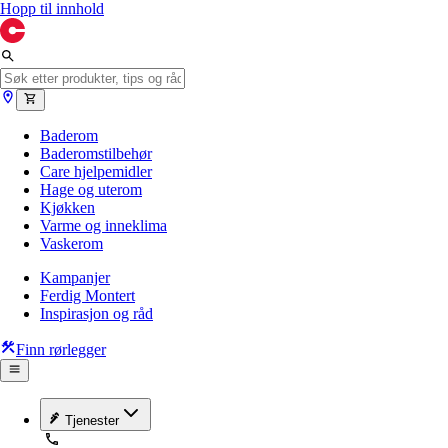
Hopp til innhold
Baderom
Baderomstilbehør
Care hjelpemidler
Hage og uterom
Kjøkken
Varme og inneklima
Vaskerom
Kampanjer
Ferdig Montert
Inspirasjon og råd
Finn rørlegger
Tjenester