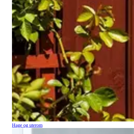
Hage og uterom