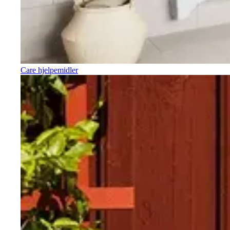
Care hjelpemidler