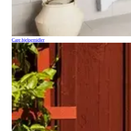
Care hjelpemidler