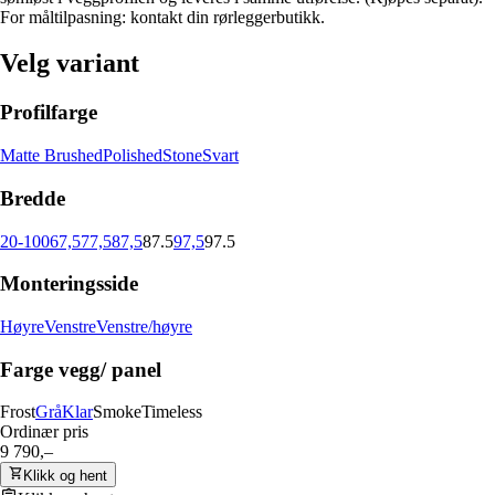
For måltilpasning: kontakt din rørleggerbutikk.
Velg variant
Profilfarge
Matte Brushed
Polished
Stone
Svart
Bredde
20-100
67,5
77,5
87,5
87.5
97,5
97.5
Monteringsside
Høyre
Venstre
Venstre/høyre
Farge vegg/ panel
Frost
Grå
Klar
Smoke
Timeless
Ordinær pris
9 790,–
Klikk og hent