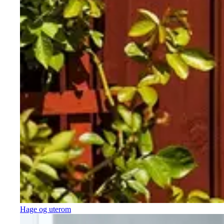
Hage og uterom