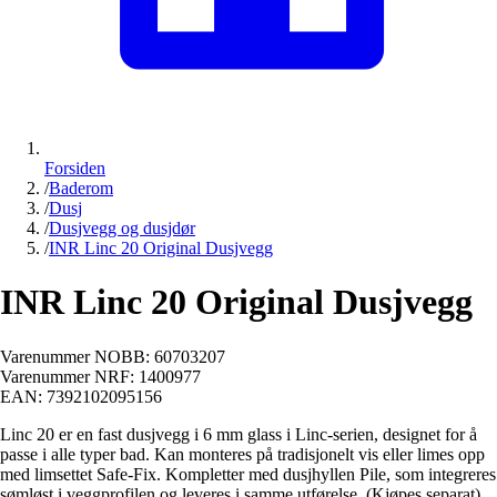
Forsiden
/
Baderom
/
Dusj
/
Dusjvegg og dusjdør
/
INR Linc 20 Original Dusjvegg
INR Linc 20 Original Dusjvegg
Varenummer NOBB:
60703207
Varenummer NRF:
1400977
EAN:
7392102095156
Linc 20 er en fast dusjvegg i 6 mm glass i Linc-serien, designet for å
passe i alle typer bad. Kan monteres på tradisjonelt vis eller limes opp
med limsettet Safe-Fix. Kompletter med dusjhyllen Pile, som integreres
sømløst i veggprofilen og leveres i samme utførelse. (Kjøpes separat).