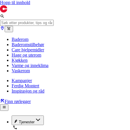
Hopp til innhold
Baderom
Baderomstilbehør
Care hjelpemidler
Hage og uterom
Kjøkken
Varme og inneklima
Vaskerom
Kampanjer
Ferdig Montert
Inspirasjon og råd
Finn rørlegger
Tjenester