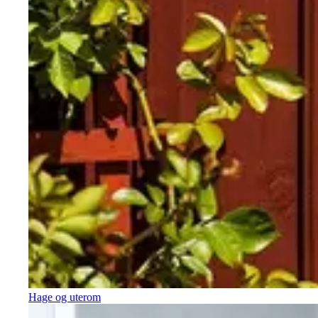
Hage og uterom