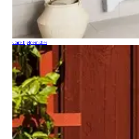
Care hjelpemidler