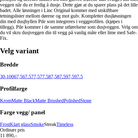
veggen når du er ferdig å dusje. Dette gjør at du sparer plass på det lille
badet. Alle løsninger i Linc Original kommer med utskiftbare
tetningslister mellom dørene og mot gulv. Kompletter dusjløsningen
din med dusjhyllen Pile som integreres i veggprofilen. (kjøpes i
tillegg). Pile kommer i de samme utførelsene som dusjveggen. Velg om
du vil skru dusjveggen din til vegg på vanlig måte eller lime med Safe-
Fix.
Velg variant
Bredde
30-100
67,5
67.5
77,5
77.5
87,5
87.5
97,5
97.5
Profilfarge
Krom
Matte Black
Matte Brushed
Polished
Stone
Farge vegg/ panel
Frost
Klart glass
Smoke
Streak
Timeless
Ordinær pris
11 890,–