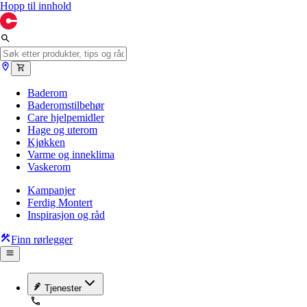
Hopp til innhold
Baderom
Baderomstilbehør
Care hjelpemidler
Hage og uterom
Kjøkken
Varme og inneklima
Vaskerom
Kampanjer
Ferdig Montert
Inspirasjon og råd
Finn rørlegger
Tjenester