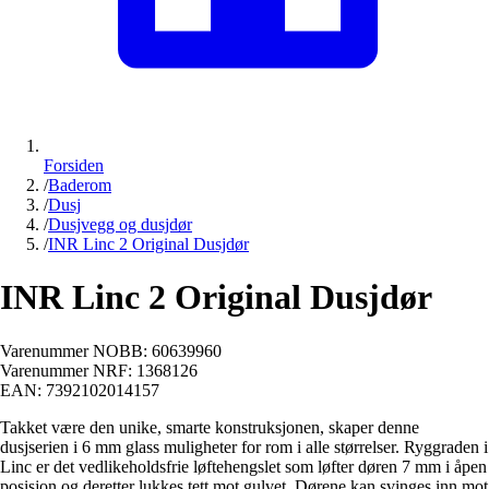
Forsiden
/
Baderom
/
Dusj
/
Dusjvegg og dusjdør
/
INR Linc 2 Original Dusjdør
INR Linc 2 Original Dusjdør
Varenummer NOBB:
60639960
Varenummer NRF:
1368126
EAN:
7392102014157
Takket være den unike, smarte konstruksjonen, skaper denne
dusjserien i 6 mm glass muligheter for rom i alle størrelser. Ryggraden i
Linc er det vedlikeholdsfrie løftehengslet som løfter døren 7 mm i åpen
posisjon og deretter lukkes tett mot gulvet. Dørene kan svinges inn mot