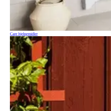
Care hjelpemidler