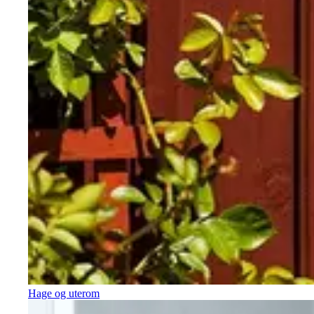
Hage og uterom