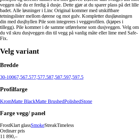
veggen når du er ferdig å dusje. Dette gjør at du sparer plass på det lille
badet. Alle løsninger i Linc Original kommer med utskiftbare
tetningslister mellom dørene og mot gulv. Kompletter dusjløsningen
din med dusjhyllen Pile som integreres i veggprofilen. (kjøpes i
tillegg). Pile kommer i de samme utførelsene som dusjveggen. Velg om
du vil skru dusjveggen din til vegg på vanlig måte eller lime med Safe-
Fix.
Velg variant
Bredde
30-100
67,5
67.5
77,5
77.5
87,5
87.5
97,5
97.5
Profilfarge
Krom
Matte Black
Matte Brushed
Polished
Stone
Farge vegg/ panel
Frost
Klart glass
Smoke
Streak
Timeless
Ordinær pris
11 890,–