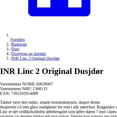
Forsiden
/
Baderom
/
Dusj
/
Dusjvegg og dusjdør
/
INR Linc 2 Original Dusjdør
INR Linc 2 Original Dusjdør
Varenummer NOBB:
60639967
Varenummer NRF:
1368133
EAN:
7392102014089
Takket være den unike, smarte konstruksjonen, skaper denne
dusjserien i 6 mm glass muligheter for rom i alle størrelser. Ryggraden i
Linc er det vedlikeholdsfrie løftehengslet som løfter døren 7 mm i åpen
posisjon og deretter lukkes tett mot gulvet. Dørene kan svinges inn mot