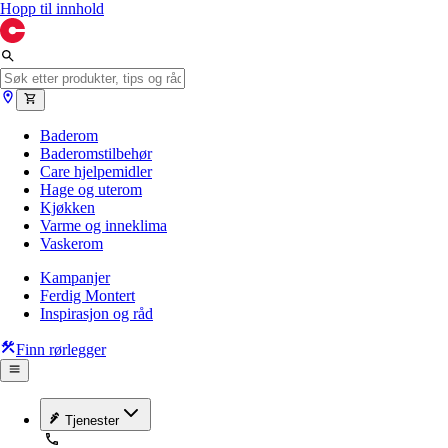
Hopp til innhold
Baderom
Baderomstilbehør
Care hjelpemidler
Hage og uterom
Kjøkken
Varme og inneklima
Vaskerom
Kampanjer
Ferdig Montert
Inspirasjon og råd
Finn rørlegger
Tjenester