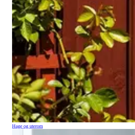
Hage og uterom