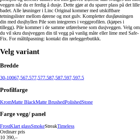
veggen når du er ferdig å dusje. Dette gjør at du sparer plass på det lille
badet. Alle løsninger i Linc Original kommer med utskiftbare
tetningslister mellom dørene og mot gulv. Kompletter dusjløsningen
din med dusjhyllen Pile som integreres i veggprofilen. (kjøpes i
tillegg). Pile kommer i de samme utførelsene som dusjveggen. Velg om
du vil skru dusjveggen din til vegg på vanlig måte eller lime med Safe-
Fix. For måltilpasning: kontakt din rørleggerbutikk.
Velg variant
Bredde
30-100
67,5
67.5
77,5
77.5
87,5
87.5
97,5
97.5
Profilfarge
Krom
Matte Black
Matte Brushed
Polished
Stone
Farge vegg/ panel
Frost
Klart glass
Smoke
Streak
Timeless
Ordinær pris
10 390,–