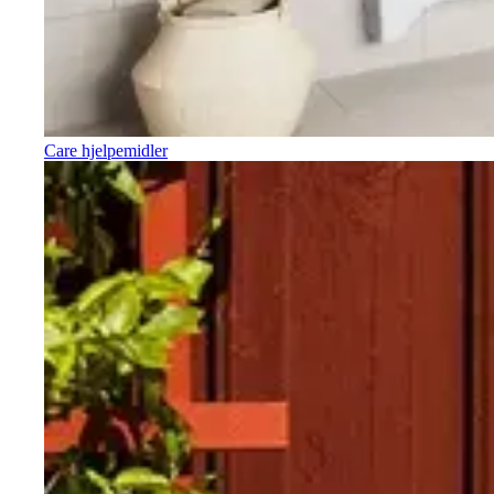
Care hjelpemidler