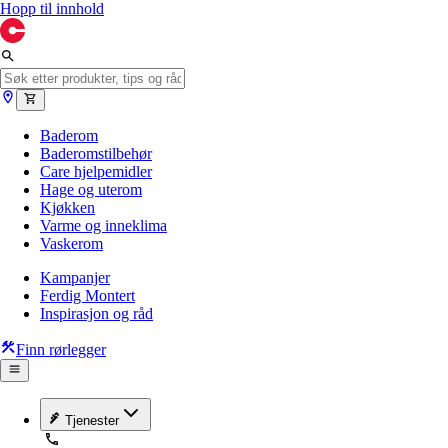
Hopp til innhold
Baderom
Baderomstilbehør
Care hjelpemidler
Hage og uterom
Kjøkken
Varme og inneklima
Vaskerom
Kampanjer
Ferdig Montert
Inspirasjon og råd
Finn rørlegger
Tjenester