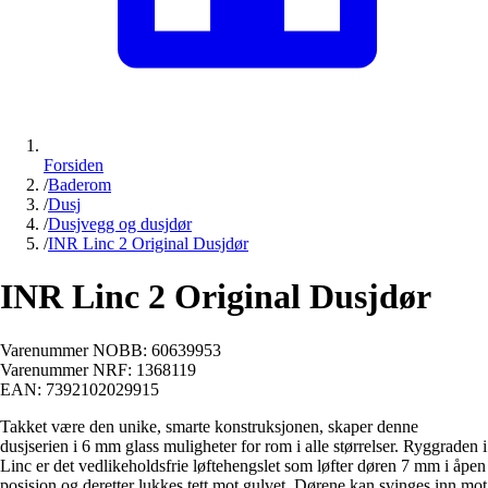
Forsiden
/
Baderom
/
Dusj
/
Dusjvegg og dusjdør
/
INR Linc 2 Original Dusjdør
INR Linc 2 Original Dusjdør
Varenummer NOBB:
60639953
Varenummer NRF:
1368119
EAN:
7392102029915
Takket være den unike, smarte konstruksjonen, skaper denne
dusjserien i 6 mm glass muligheter for rom i alle størrelser. Ryggraden i
Linc er det vedlikeholdsfrie løftehengslet som løfter døren 7 mm i åpen
posisjon og deretter lukkes tett mot gulvet. Dørene kan svinges inn mot