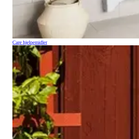
Care hjelpemidler