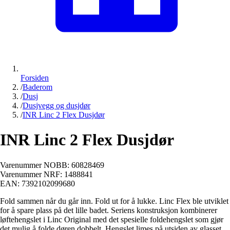
Forsiden
/
Baderom
/
Dusj
/
Dusjvegg og dusjdør
/
INR Linc 2 Flex Dusjdør
INR Linc 2 Flex Dusjdør
Varenummer NOBB:
60828469
Varenummer NRF:
1488841
EAN:
7392102099680
Fold sammen når du går inn. Fold ut for å lukke. Linc Flex ble utviklet
for å spare plass på det lille badet. Seriens konstruksjon kombinerer
løftehengslet i Linc Original med det spesielle foldehengslet som gjør
det mulig å folde døren dobbelt. Hengslet limes på utsiden av glasset,