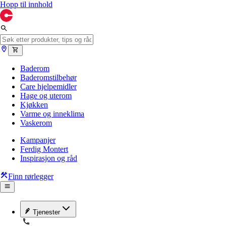
Hopp til innhold
Baderom
Baderomstilbehør
Care hjelpemidler
Hage og uterom
Kjøkken
Varme og inneklima
Vaskerom
Kampanjer
Ferdig Montert
Inspirasjon og råd
Finn rørlegger
Tjenester