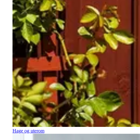
Hage og uterom