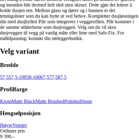
og innsiden blir dermed helt slett uten skruer. Dette gjør det lettere å
holde dusjen ren. Mellom glass og dører og i bunnen er det
tetningslister som du kan bytte ut ved behov. Kompletter dusjløsningen
din med dusjhyllen Pile som integreres i veggprofilen. Pile kommer i
de samme utførelsene som dusjveggen. Velg om du vil skru
dusjveggen til vegg på vanlig måte eller lime med Safe-Fix. For
måltilpasning: kontakt din rørleggerbutikk.
Velg variant
Bredde
57,5
57,5-100
58-100
67,5
77,5
87,5
Profilfarge
Krom
Matte Black
Matte Brushed
Polished
Stone
Hengselposisjon
Høyre
Venstre
Ordinær pris
9 390,–