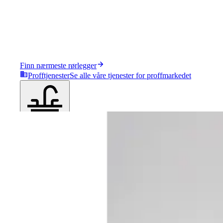
Finn nærmeste rørlegger
Profftjenester
Se alle våre tjenester for proffmarkedet
Produkter