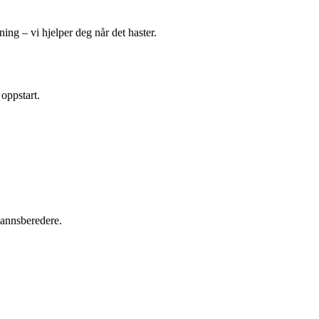
ing – vi hjelper deg når det haster.
 oppstart.
tvannsberedere.