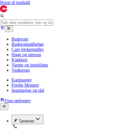
Hopp til innhold
Baderom
Baderomstilbehør
Care hjelpemidler
Hage og uterom
Kjøkken
Varme og inneklima
Vaskerom
Kampanjer
Ferdig Montert
Inspirasjon og råd
Finn rørlegger
Tjenester