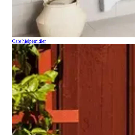
Care hjelpemidler