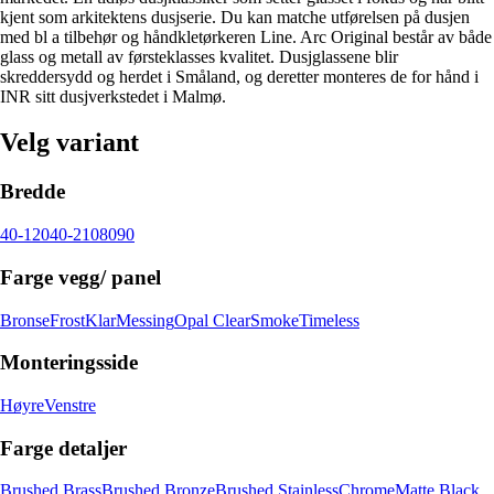
kjent som arkitektens dusjserie. Du kan matche utførelsen på dusjen
med bl a tilbehør og håndkletørkeren Line. Arc Original består av både
glass og metall av førsteklasses kvalitet. Dusjglassene blir
skreddersydd og herdet i Småland, og deretter monteres de for hånd i
INR sitt dusjverkstedet i Malmø.
Velg variant
Bredde
40-120
40-210
80
90
Farge vegg/ panel
Bronse
Frost
Klar
Messing
Opal Clear
Smoke
Timeless
Monteringsside
Høyre
Venstre
Farge detaljer
Brushed Brass
Brushed Bronze
Brushed Stainless
Chrome
Matte Black