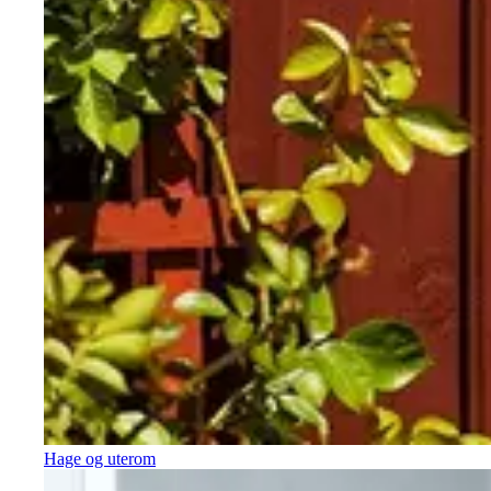
Hage og uterom