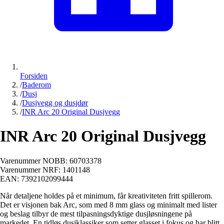
Forsiden
/
Baderom
/
Dusj
/
Dusjvegg og dusjdør
/
INR Arc 20 Original Dusjvegg
INR Arc 20 Original Dusjvegg
Varenummer NOBB:
60703378
Varenummer NRF:
1401148
EAN:
7392102099444
Når detaljene holdes på et minimum, får kreativiteten fritt spillerom.
Det er visjonen bak Arc, som med 8 mm glass og minimalt med lister
og beslag tilbyr de mest tilpasningsdyktige dusjløsningene på
markedet. En tidløs dusjklassiker som setter glasset i fokus og har blitt