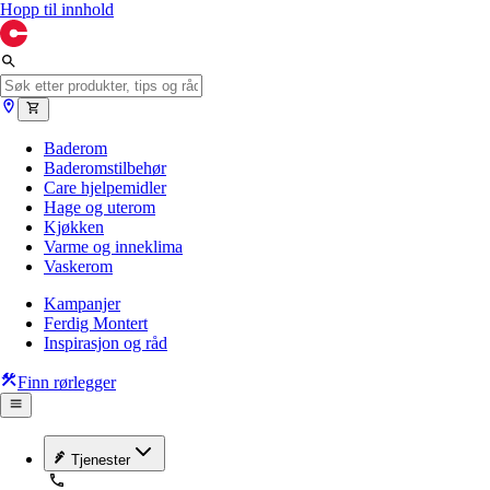
Hopp til innhold
Baderom
Baderomstilbehør
Care hjelpemidler
Hage og uterom
Kjøkken
Varme og inneklima
Vaskerom
Kampanjer
Ferdig Montert
Inspirasjon og råd
Finn rørlegger
Tjenester