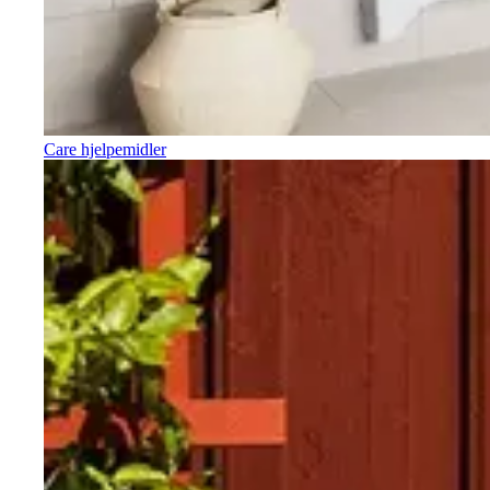
Care hjelpemidler