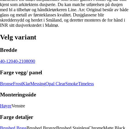
kjent som arkitektens dusjserie. Du kan matche utførelsen på dusjen
med bl a tilbehør og håndkletørkeren Line. Arc Original består av både
glass og metall av førsteklasses kvalitet. Dusjglassene blir
skreddersydd og herdet i Småland, og deretter monteres de for hånd i
INR sitt dusjverkstedet i Malmø.
Velg variant
Bredde
40-120
40-210
80
90
Farge vegg/ panel
Bronse
Frost
Klar
Messing
Opal Clear
Smoke
Timeless
Monteringsside
Høyre
Venstre
Farge detaljer
Brushed Brass
Brushed Bronze
Brushed Stainless
Chrome
Matte Black