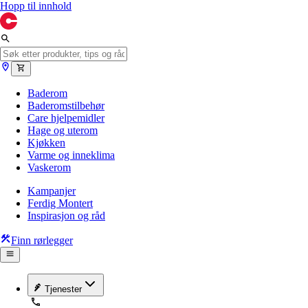
Hopp til innhold
Baderom
Baderomstilbehør
Care hjelpemidler
Hage og uterom
Kjøkken
Varme og inneklima
Vaskerom
Kampanjer
Ferdig Montert
Inspirasjon og råd
Finn rørlegger
Tjenester