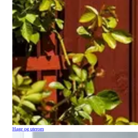
Hage og uterom