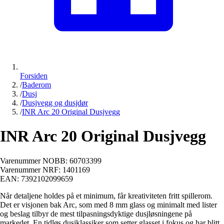
Forsiden
/
Baderom
/
Dusj
/
Dusjvegg og dusjdør
/
INR Arc 20 Original Dusjvegg
INR Arc 20 Original Dusjvegg
Varenummer NOBB:
60703399
Varenummer NRF:
1401169
EAN:
7392102099659
Når detaljene holdes på et minimum, får kreativiteten fritt spillerom.
Det er visjonen bak Arc, som med 8 mm glass og minimalt med lister
og beslag tilbyr de mest tilpasningsdyktige dusjløsningene på
markedet. En tidløs dusjklassiker som setter glasset i fokus og har blitt