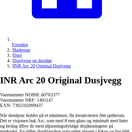
Forsiden
/
Baderom
/
Dusj
/
Dusjvegg og dusjdør
/
INR Arc 20 Original Dusjvegg
INR Arc 20 Original Dusjvegg
Varenummer NOBB:
60703377
Varenummer NRF:
1401147
EAN:
7392102099437
Når detaljene holdes på et minimum, får kreativiteten fritt spillerom.
Det er visjonen bak Arc, som med 8 mm glass og minimalt med lister
og beslag tilbyr de mest tilpasningsdyktige dusjløsningene på
markedet. En tidløs dusjklassiker som setter glasset i fokus og har blitt