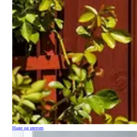
Hage og uterom