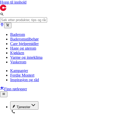
Hopp til innhold
Baderom
Baderomstilbehør
Care hjelpemidler
Hage og uterom
Kjøkken
Varme og inneklima
Vaskerom
Kampanjer
Ferdig Montert
Inspirasjon og råd
Finn rørlegger
Tjenester