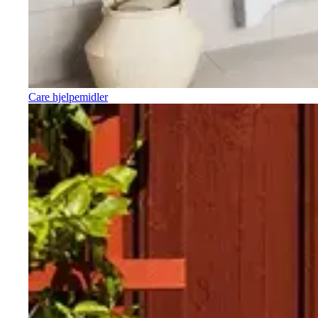
Care hjelpemidler