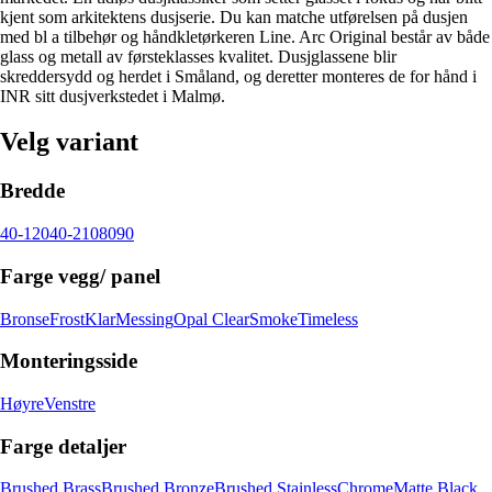
kjent som arkitektens dusjserie. Du kan matche utførelsen på dusjen
med bl a tilbehør og håndkletørkeren Line. Arc Original består av både
glass og metall av førsteklasses kvalitet. Dusjglassene blir
skreddersydd og herdet i Småland, og deretter monteres de for hånd i
INR sitt dusjverkstedet i Malmø.
Velg variant
Bredde
40-120
40-210
80
90
Farge vegg/ panel
Bronse
Frost
Klar
Messing
Opal Clear
Smoke
Timeless
Monteringsside
Høyre
Venstre
Farge detaljer
Brushed Brass
Brushed Bronze
Brushed Stainless
Chrome
Matte Black