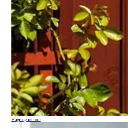
Hage og uterom