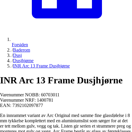
Forsiden
/
Baderom
/
Dusj
/
Dusjhjørne
/
INR Arc 13 Frame Dusjhjørne
INR Arc 13 Frame Dusjhjørne
Varenummer NOBB:
60703011
Varenummer NRF:
1400781
EAN:
7392102097877
En innrammet variant av Arc Original med samme fine glassfølelse i 8
mm tykkelse komplettert med en aluminiumslist som sørger for at det
er tett mellom gulv, vegg og tak. Listen gir serien et strammere preg og
monteres mot gulv og vegg. Arc Frame består av glass av førsteklasses