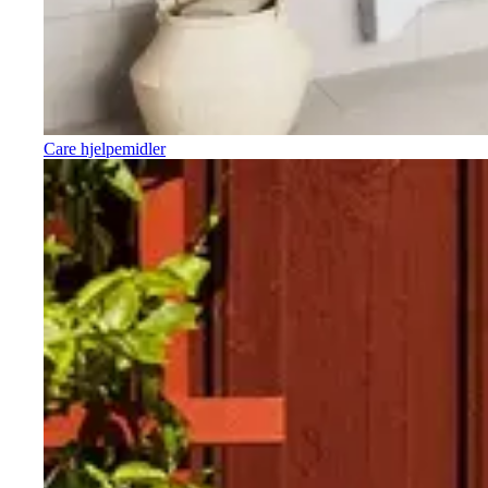
Care hjelpemidler