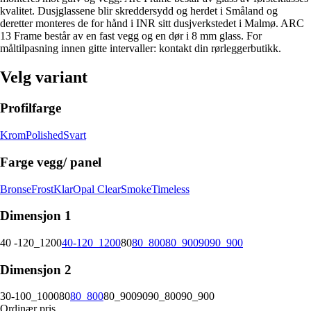
kvalitet. Dusjglassene blir skreddersydd og herdet i Småland og
deretter monteres de for hånd i INR sitt dusjverkstedet i Malmø. ARC
13 Frame består av en fast vegg og en dør i 8 mm glass. For
måltilpasning innen gitte intervaller: kontakt din rørleggerbutikk.
Velg variant
Profilfarge
Krom
Polished
Svart
Farge vegg/ panel
Bronse
Frost
Klar
Opal Clear
Smoke
Timeless
Dimensjon 1
40 -120_1200
40-120_1200
80
80_800
80_900
90
90_900
Dimensjon 2
30-100_1000
80
80_800
80_900
90
90_800
90_900
Ordinær pris