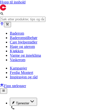
Hopp til innhold
Baderom
Baderomstilbehør
Care hjelpemidler
Hage og uterom
Kjøkken
Varme og inneklima
Vaskerom
Kampanjer
Ferdig Montert
Inspirasjon og råd
Finn rørlegger
Tjenester