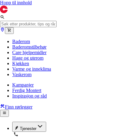
Hopp til innhold
Baderom
Baderomstilbehør
Care hjelpemidler
Hage og uterom
Kjøkken
Varme og inneklima
Vaskerom
Kampanjer
Ferdig Montert
Inspirasjon og råd
Finn rørlegger
Tjenester