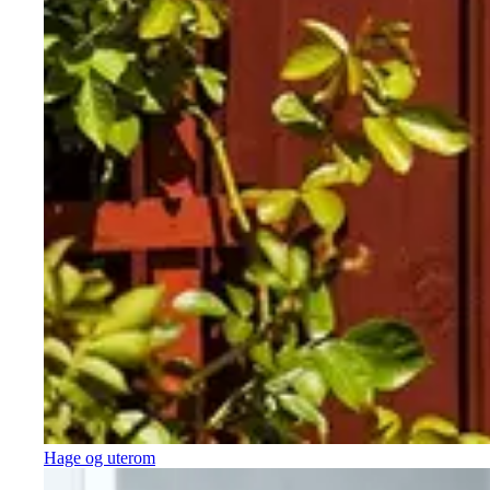
Hage og uterom