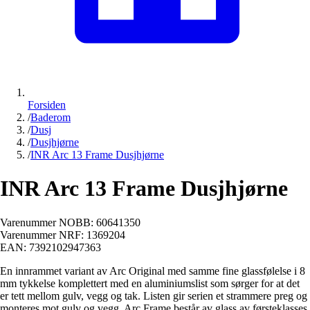
Forsiden
/
Baderom
/
Dusj
/
Dusjhjørne
/
INR Arc 13 Frame Dusjhjørne
INR Arc 13 Frame Dusjhjørne
Varenummer NOBB:
60641350
Varenummer NRF:
1369204
EAN:
7392102947363
En innrammet variant av Arc Original med samme fine glassfølelse i 8
mm tykkelse komplettert med en aluminiumslist som sørger for at det
er tett mellom gulv, vegg og tak. Listen gir serien et strammere preg og
monteres mot gulv og vegg. Arc Frame består av glass av førsteklasses