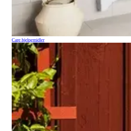
Care hjelpemidler