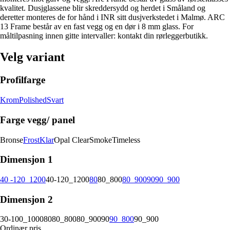
kvalitet. Dusjglassene blir skreddersydd og herdet i Småland og
deretter monteres de for hånd i INR sitt dusjverkstedet i Malmø. ARC
13 Frame består av en fast vegg og en dør i 8 mm glass. For
måltilpasning innen gitte intervaller: kontakt din rørleggerbutikk.
Velg variant
Profilfarge
Krom
Polished
Svart
Farge vegg/ panel
Bronse
Frost
Klar
Opal Clear
Smoke
Timeless
Dimensjon 1
40 -120_1200
40-120_1200
80
80_800
80_900
90
90_900
Dimensjon 2
30-100_1000
80
80_800
80_900
90
90_800
90_900
Ordinær pris