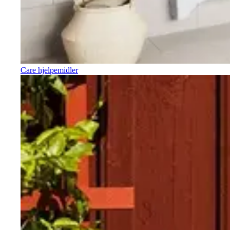
Care hjelpemidler