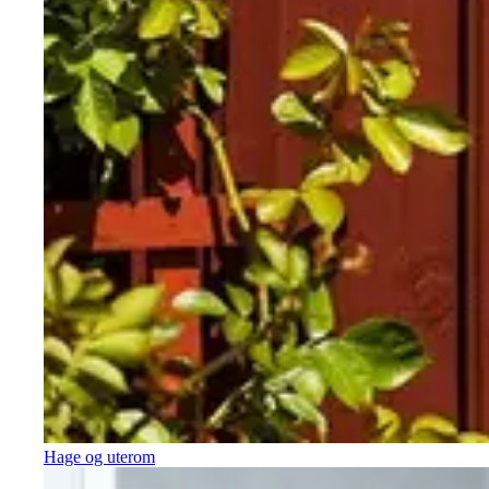
Hage og uterom