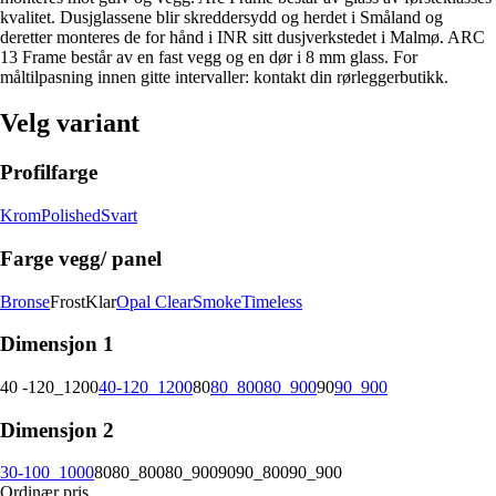
kvalitet. Dusjglassene blir skreddersydd og herdet i Småland og
deretter monteres de for hånd i INR sitt dusjverkstedet i Malmø. ARC
13 Frame består av en fast vegg og en dør i 8 mm glass. For
måltilpasning innen gitte intervaller: kontakt din rørleggerbutikk.
Velg variant
Profilfarge
Krom
Polished
Svart
Farge vegg/ panel
Bronse
Frost
Klar
Opal Clear
Smoke
Timeless
Dimensjon 1
40 -120_1200
40-120_1200
80
80_800
80_900
90
90_900
Dimensjon 2
30-100_1000
80
80_800
80_900
90
90_800
90_900
Ordinær pris