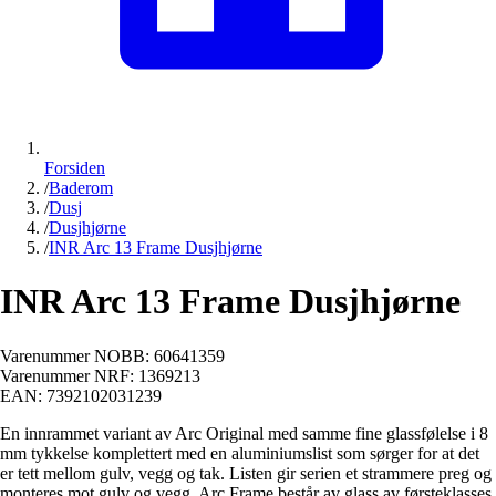
Forsiden
/
Baderom
/
Dusj
/
Dusjhjørne
/
INR Arc 13 Frame Dusjhjørne
INR Arc 13 Frame Dusjhjørne
Varenummer NOBB:
60641359
Varenummer NRF:
1369213
EAN:
7392102031239
En innrammet variant av Arc Original med samme fine glassfølelse i 8
mm tykkelse komplettert med en aluminiumslist som sørger for at det
er tett mellom gulv, vegg og tak. Listen gir serien et strammere preg og
monteres mot gulv og vegg. Arc Frame består av glass av førsteklasses