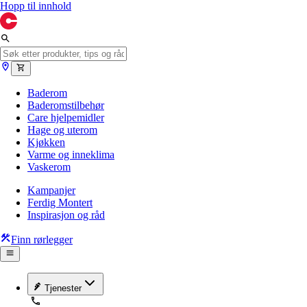
Hopp til innhold
Baderom
Baderomstilbehør
Care hjelpemidler
Hage og uterom
Kjøkken
Varme og inneklima
Vaskerom
Kampanjer
Ferdig Montert
Inspirasjon og råd
Finn rørlegger
Tjenester