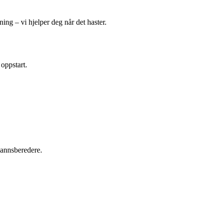
ing – vi hjelper deg når det haster.
 oppstart.
tvannsberedere.