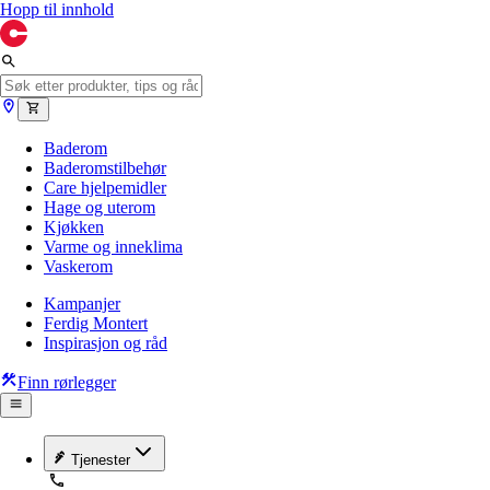
Hopp til innhold
Baderom
Baderomstilbehør
Care hjelpemidler
Hage og uterom
Kjøkken
Varme og inneklima
Vaskerom
Kampanjer
Ferdig Montert
Inspirasjon og råd
Finn rørlegger
Tjenester