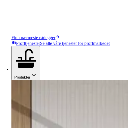
Finn nærmeste rørlegger
Profftjenester
Se alle våre tjenester for proffmarkedet
Produkter