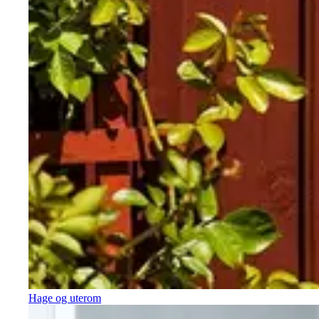
Hage og uterom