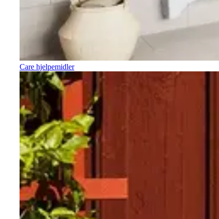
Care hjelpemidler