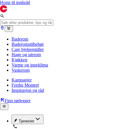
Hopp til innhold
Baderom
Baderomstilbehør
Care hjelpemidler
Hage og uterom
Kjøkken
Varme og inneklima
Vaskerom
Kampanjer
Ferdig Montert
Inspirasjon og råd
Finn rørlegger
Tjenester