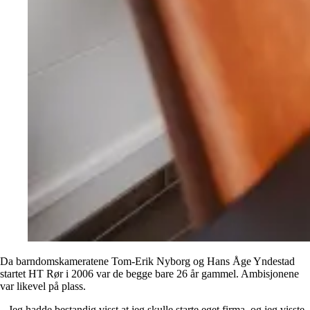
Da barndomskameratene Tom-Erik Nyborg og Hans Åge Yndestad
startet HT Rør i 2006 var de begge bare 26 år gammel. Ambisjonene
var likevel på plass.
– Jeg hadde bestandig visst at jeg skulle starte eget firma, og jeg visste