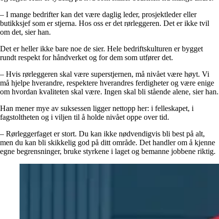
– I mange bedrifter kan det være daglig leder, prosjektleder eller
butikksjef som er stjerna. Hos oss er det rørleggeren. Det er ikke tvil
om det, sier han.
Det er heller ikke bare noe de sier. Hele bedriftskulturen er bygget
rundt respekt for håndverket og for dem som utfører det.
– Hvis rørleggeren skal være superstjernen, må nivået være høyt. Vi
må hjelpe hverandre, respektere hverandres ferdigheter og være enige
om hvordan kvaliteten skal være. Ingen skal bli stående alene, sier han.
Han mener mye av suksessen ligger nettopp her: i felleskapet, i
fagstoltheten og i viljen til å holde nivået oppe over tid.
– Rørleggerfaget er stort. Du kan ikke nødvendigvis bli best på alt,
men du kan bli skikkelig god på ditt område. Det handler om å kjenne
egne begrensninger, bruke styrkene i laget og bemanne jobbene riktig.