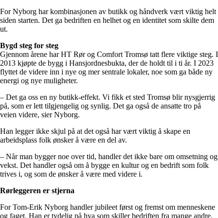
For Nyborg har kombinasjonen av butikk og håndverk vært viktig helt
siden starten. Det ga bedriften en helhet og en identitet som skilte dem
ut.
Bygd steg for steg
Gjennom årene har HT Rør og Comfort Tromsø tatt flere viktige steg. I
2013 kjøpte de bygg i Hansjordnesbukta, der de holdt til i ti år. I 2023
flyttet de videre inn i nye og mer sentrale lokaler, noe som ga både ny
energi og nye muligheter.
– Det ga oss en ny butikk-effekt. Vi fikk et sted Tromsø blir nysgjerrig
på, som er lett tilgjengelig og synlig. Det ga også de ansatte tro på
veien videre, sier Nyborg.
Han legger ikke skjul på at det også har vært viktig å skape en
arbeidsplass folk ønsker å være en del av.
– Når man bygger noe over tid, handler det ikke bare om omsetning og
vekst. Det handler også om å bygge en kultur og en bedrift som folk
trives i, og som de ønsker å være med videre i.
Rørleggeren er stjerna
For Tom-Erik Nyborg handler jubileet først og fremst om menneskene
og faget. Han er tydelig på hva som skiller bedriften fra mange andre.