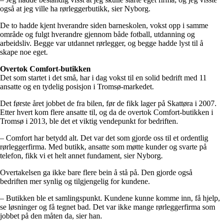
også at jeg ville ha rørleggerbutikk, sier Nyborg.
De to hadde kjent hverandre siden barneskolen, vokst opp i samme
område og fulgt hverandre gjennom både fotball, utdanning og
arbeidsliv. Begge var utdannet rørlegger, og begge hadde lyst til å
skape noe eget.
Overtok Comfort-butikken
Det som startet i det små, har i dag vokst til en solid bedrift med 11
ansatte og en tydelig posisjon i Tromsø-markedet.
Det første året jobbet de fra bilen, før de fikk lager på Skattøra i 2007.
Etter hvert kom flere ansatte til, og da de overtok Comfort-butikken i
Tromsø i 2013, ble det et viktig vendepunkt for bedriften.
– Comfort har betydd alt. Det var det som gjorde oss til et ordentlig
rørleggerfirma. Med butikk, ansatte som møtte kunder og svarte på
telefon, fikk vi et helt annet fundament, sier Nyborg.
Overtakelsen ga ikke bare flere bein å stå på. Den gjorde også
bedriften mer synlig og tilgjengelig for kundene.
– Butikken ble et samlingspunkt. Kundene kunne komme inn, få hjelp,
se løsninger og få tegnet bad. Det var ikke mange rørleggerfirma som
jobbet på den måten da, sier han.