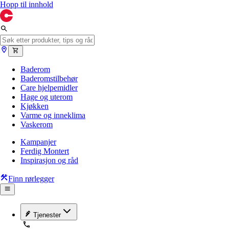
Hopp til innhold
Baderom
Baderomstilbehør
Care hjelpemidler
Hage og uterom
Kjøkken
Varme og inneklima
Vaskerom
Kampanjer
Ferdig Montert
Inspirasjon og råd
Finn rørlegger
Tjenester