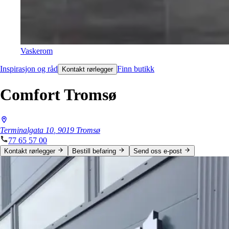
Vaskerom
Inspirasjon og råd
Finn butikk
Kontakt rørlegger
Comfort Tromsø
Terminalgata
10
,
9019
Tromsø
77 65 57 00
Kontakt rørlegger
Bestill befaring
Send oss e-post