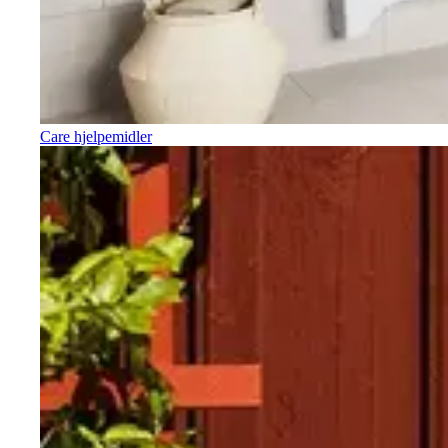
Care hjelpemidler