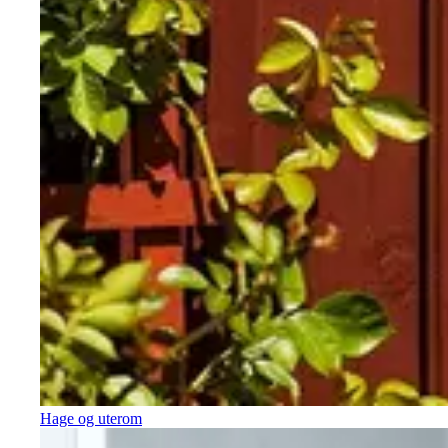
Hage og uterom