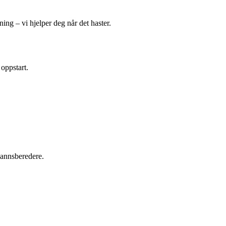
ing – vi hjelper deg når det haster.
 oppstart.
tvannsberedere.