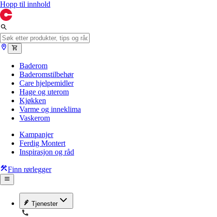
Hopp til innhold
Baderom
Baderomstilbehør
Care hjelpemidler
Hage og uterom
Kjøkken
Varme og inneklima
Vaskerom
Kampanjer
Ferdig Montert
Inspirasjon og råd
Finn rørlegger
Tjenester