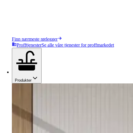
Finn nærmeste rørlegger
Profftjenester
Se alle våre tjenester for proffmarkedet
Produkter