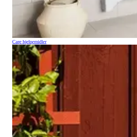
Care hjelpemidler