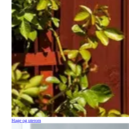
Hage og uterom