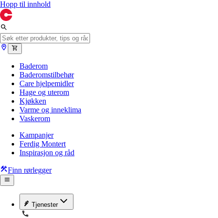
Hopp til innhold
Baderom
Baderomstilbehør
Care hjelpemidler
Hage og uterom
Kjøkken
Varme og inneklima
Vaskerom
Kampanjer
Ferdig Montert
Inspirasjon og råd
Finn rørlegger
Tjenester