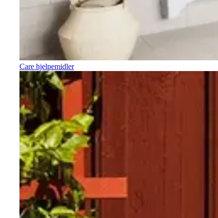
Care hjelpemidler