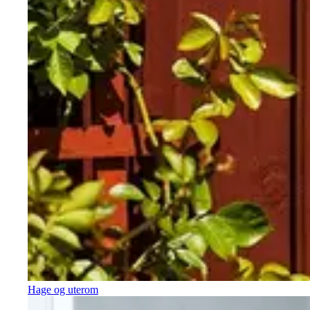
Hage og uterom