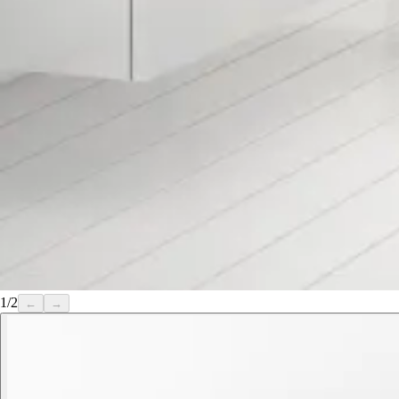
1
/
2
←
→