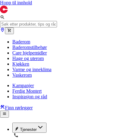
Hopp til innhold
Baderom
Baderomstilbehør
Care hjelpemidler
Hage og uterom
Kjøkken
Varme og inneklima
Vaskerom
Kampanjer
Ferdig Montert
Inspirasjon og råd
Finn rørlegger
Tjenester