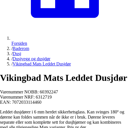
Forsiden
/
Baderom
/
Dusj
/
Dusjvegg og dusjdør
/
Vikingbad Mats Leddet Dusjdør
Vikingbad Mats Leddet Dusjdør
Varenummer NOBB:
60392247
Varenummer NRF:
6312719
EAN:
7072033114460
Leddet dusjdører i 6 mm herdet sikkerhetsglass. Kan svinges 180º og
dørene kan foldes sammen når de ikke er i bruk. Dørene leveres
separate eller som komplette sett for dusjhjørner og kan kombineres
med alle tilgjengelige Mats varianter. Pris pr dør.