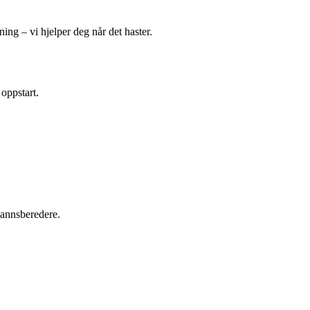
ing – vi hjelper deg når det haster.
 oppstart.
tvannsberedere.