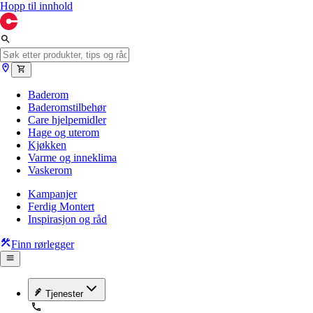
Hopp til innhold
Baderom
Baderomstilbehør
Care hjelpemidler
Hage og uterom
Kjøkken
Varme og inneklima
Vaskerom
Kampanjer
Ferdig Montert
Inspirasjon og råd
Finn rørlegger
Tjenester