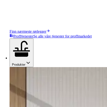
Finn nærmeste rørlegger
Profftjenester
Se alle våre tjenester for proffmarkedet
Produkter