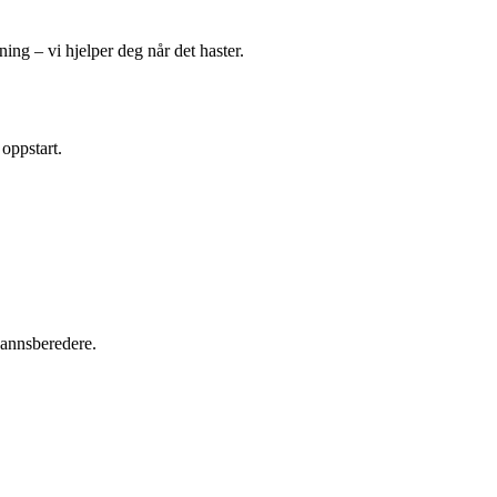
ing – vi hjelper deg når det haster.
 oppstart.
tvannsberedere.