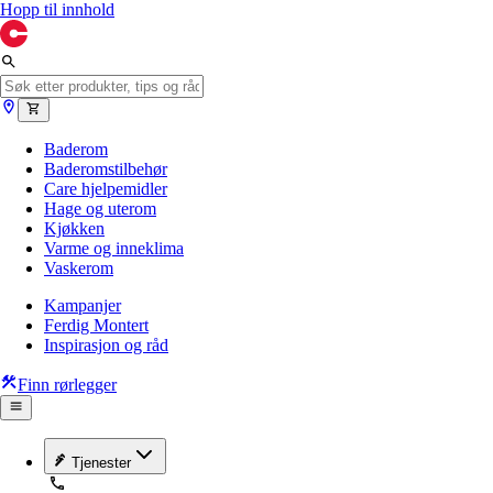
Hopp til innhold
Baderom
Baderomstilbehør
Care hjelpemidler
Hage og uterom
Kjøkken
Varme og inneklima
Vaskerom
Kampanjer
Ferdig Montert
Inspirasjon og råd
Finn rørlegger
Tjenester