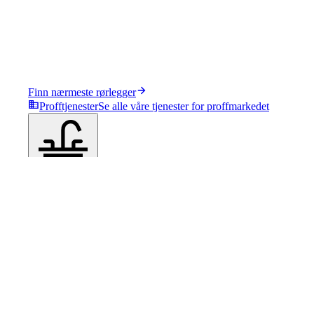
Finn nærmeste rørlegger
Profftjenester
Se alle våre tjenester for proffmarkedet
Produkter