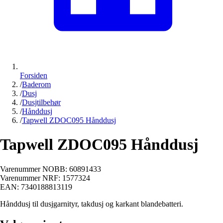
Forsiden
/
Baderom
/
Dusj
/
Dusjtilbehør
/
Hånddusj
/
Tapwell ZDOC095 Hånddusj
Tapwell ZDOC095 Hånddusj
Varenummer NOBB:
60891433
Varenummer NRF:
1577324
EAN:
7340188813119
Hånddusj til dusjgarnityr, takdusj og karkant blandebatteri.