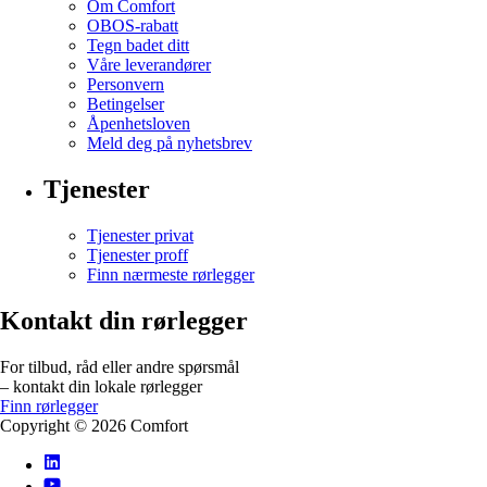
Om Comfort
OBOS-rabatt
Tegn badet ditt
Våre leverandører
Personvern
Betingelser
Åpenhetsloven
Meld deg på nyhetsbrev
Tjenester
Tjenester privat
Tjenester proff
Finn nærmeste rørlegger
Kontakt din rørlegger
For tilbud, råd eller andre spørsmål
– kontakt din lokale rørlegger
Finn rørlegger
Copyright ©
2026
Comfort