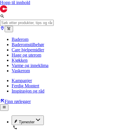
Hopp til innhold
Baderom
Baderomstilbehør
Care hjelpemidler
Hage og uterom
Kjøkken
Varme og inneklima
Vaskerom
Kampanjer
Ferdig Montert
Inspirasjon og råd
Finn rørlegger
Tjenester