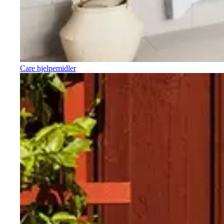
Care hjelpemidler