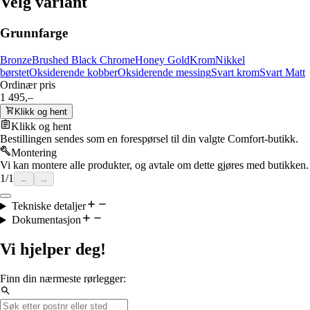
Velg variant
Grunnfarge
Bronze
Brushed Black Chrome
Honey Gold
Krom
Nikkel
børstet
Oksiderende kobber
Oksiderende messing
Svart krom
Svart Matt
Ordinær pris
1 495,–
Klikk og hent
Klikk og hent
Bestillingen sendes som en forespørsel til din valgte Comfort-butikk.
Montering
Vi kan montere alle produkter, og avtale om dette gjøres med butikken.
1
/
1
←
→
Tekniske detaljer
Dokumentasjon
Vi hjelper deg!
Finn din nærmeste rørlegger: