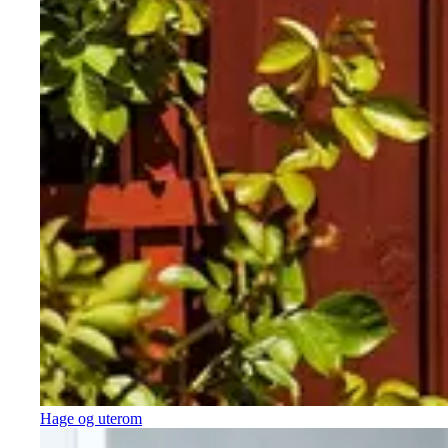
Hage og uterom