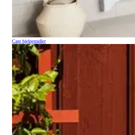
Care hjelpemidler