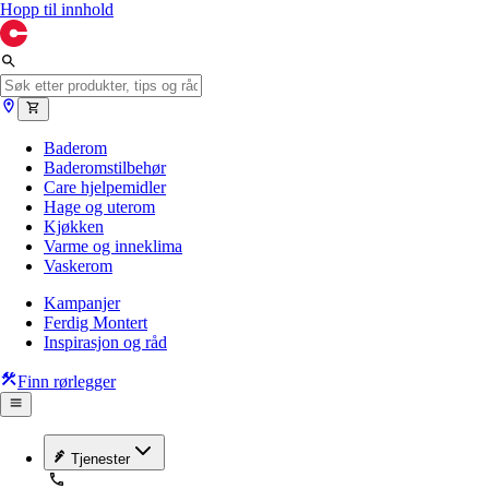
Hopp til innhold
Baderom
Baderomstilbehør
Care hjelpemidler
Hage og uterom
Kjøkken
Varme og inneklima
Vaskerom
Kampanjer
Ferdig Montert
Inspirasjon og råd
Finn rørlegger
Tjenester