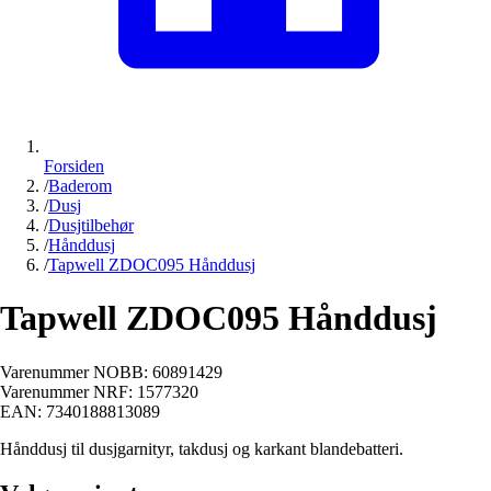
Forsiden
/
Baderom
/
Dusj
/
Dusjtilbehør
/
Hånddusj
/
Tapwell ZDOC095 Hånddusj
Tapwell ZDOC095 Hånddusj
Varenummer NOBB:
60891429
Varenummer NRF:
1577320
EAN:
7340188813089
Hånddusj til dusjgarnityr, takdusj og karkant blandebatteri.