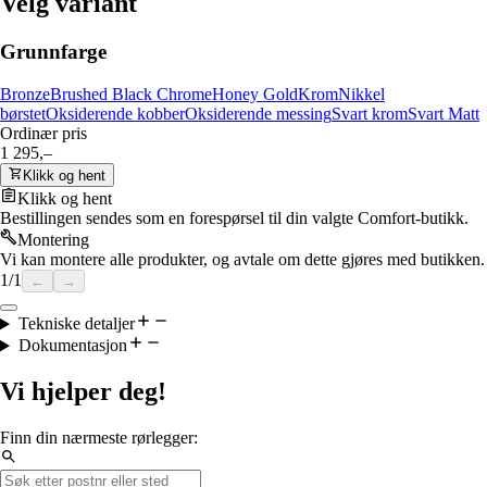
Velg variant
Grunnfarge
Bronze
Brushed Black Chrome
Honey Gold
Krom
Nikkel
børstet
Oksiderende kobber
Oksiderende messing
Svart krom
Svart Matt
Ordinær pris
1 295,–
Klikk og hent
Klikk og hent
Bestillingen sendes som en forespørsel til din valgte Comfort-butikk.
Montering
Vi kan montere alle produkter, og avtale om dette gjøres med butikken.
1
/
1
←
→
Tekniske detaljer
Dokumentasjon
Vi hjelper deg!
Finn din nærmeste rørlegger: