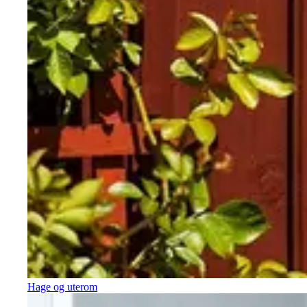
Hage og uterom