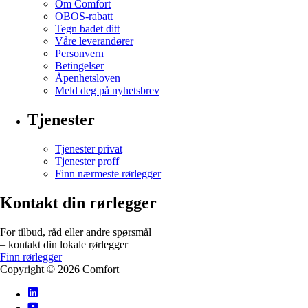
Om Comfort
OBOS-rabatt
Tegn badet ditt
Våre leverandører
Personvern
Betingelser
Åpenhetsloven
Meld deg på nyhetsbrev
Tjenester
Tjenester privat
Tjenester proff
Finn nærmeste rørlegger
Kontakt din rørlegger
For tilbud, råd eller andre spørsmål
– kontakt din lokale rørlegger
Finn rørlegger
Copyright ©
2026
Comfort