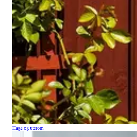
Hage og uterom