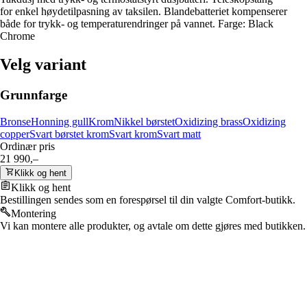
for enkel høydetilpasning av taksilen. Blandebatteriet kompenserer
både for trykk- og temperaturendringer på vannet. Farge: Black
Chrome
Velg variant
Grunnfarge
Bronse
Honning gull
Krom
Nikkel børstet
Oxidizing brass
Oxidizing
copper
Svart børstet krom
Svart krom
Svart matt
Ordinær pris
21 990,–
Klikk og hent
Klikk og hent
Bestillingen sendes som en forespørsel til din valgte Comfort-butikk.
Montering
Vi kan montere alle produkter, og avtale om dette gjøres med butikken.