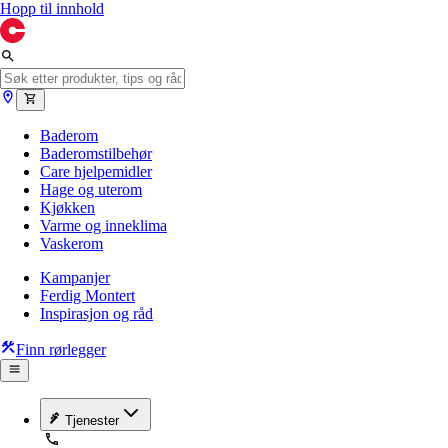
Hopp til innhold
Baderom
Baderomstilbehør
Care hjelpemidler
Hage og uterom
Kjøkken
Varme og inneklima
Vaskerom
Kampanjer
Ferdig Montert
Inspirasjon og råd
Finn rørlegger
Tjenester