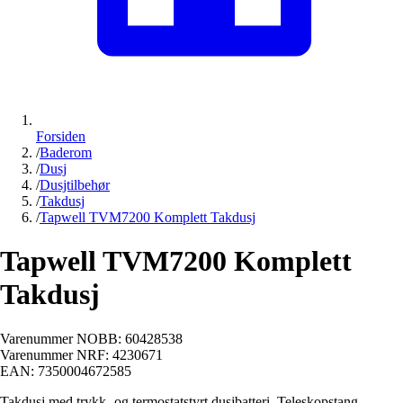
Forsiden
/
Baderom
/
Dusj
/
Dusjtilbehør
/
Takdusj
/
Tapwell TVM7200 Komplett Takdusj
Tapwell TVM7200 Komplett
Takdusj
Varenummer NOBB:
60428538
Varenummer NRF:
4230671
EAN:
7350004672585
Takdusj med trykk- og termostatstyrt dusjbatteri. Teleskopstang