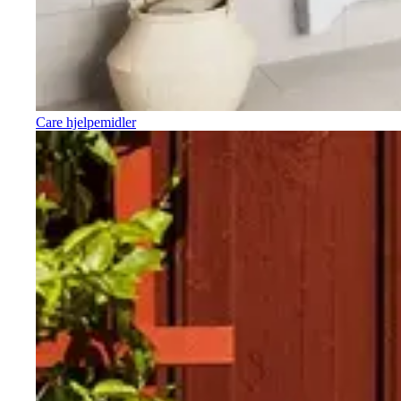
Care hjelpemidler