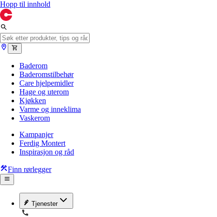
Hopp til innhold
Baderom
Baderomstilbehør
Care hjelpemidler
Hage og uterom
Kjøkken
Varme og inneklima
Vaskerom
Kampanjer
Ferdig Montert
Inspirasjon og råd
Finn rørlegger
Tjenester