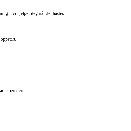
ing – vi hjelper deg når det haster.
 oppstart.
tvannsberedere.