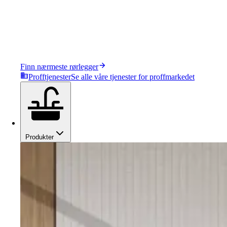
Finn nærmeste rørlegger
Profftjenester
Se alle våre tjenester for proffmarkedet
Produkter