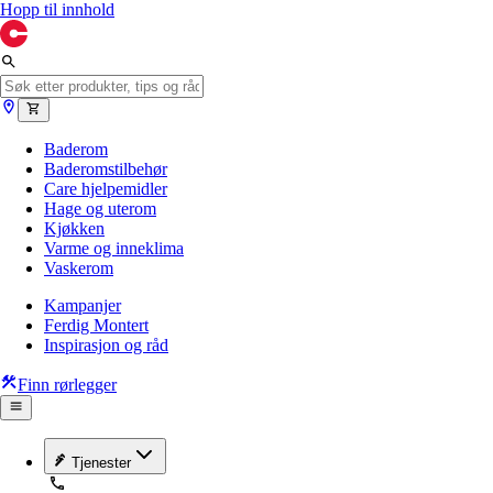
Hopp til innhold
Baderom
Baderomstilbehør
Care hjelpemidler
Hage og uterom
Kjøkken
Varme og inneklima
Vaskerom
Kampanjer
Ferdig Montert
Inspirasjon og råd
Finn rørlegger
Tjenester