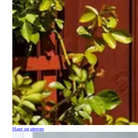
Hage og uterom