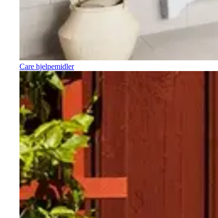
Care hjelpemidler