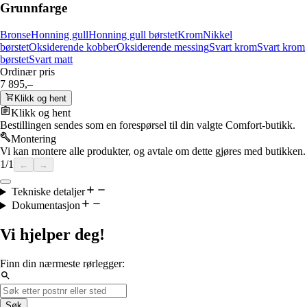
Grunnfarge
Bronse
Honning gull
Honning gull børstet
Krom
Nikkel
børstet
Oksiderende kobber
Oksiderende messing
Svart krom
Svart krom
børstet
Svart matt
Ordinær pris
7 895,–
Klikk og hent
Klikk og hent
Bestillingen sendes som en forespørsel til din valgte Comfort-butikk.
Montering
Vi kan montere alle produkter, og avtale om dette gjøres med butikken.
1
/
1
←
→
Tekniske detaljer
Dokumentasjon
Vi hjelper deg!
Finn din nærmeste rørlegger:
Søk