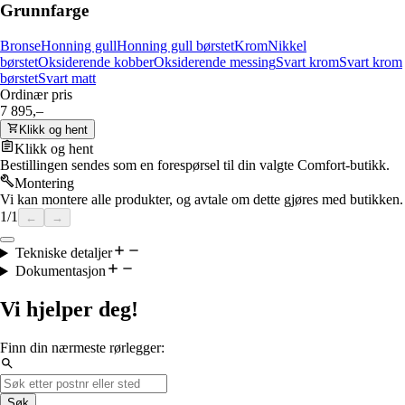
Grunnfarge
Bronse
Honning gull
Honning gull børstet
Krom
Nikkel
børstet
Oksiderende kobber
Oksiderende messing
Svart krom
Svart krom
børstet
Svart matt
Ordinær pris
7 895,–
Klikk og hent
Klikk og hent
Bestillingen sendes som en forespørsel til din valgte Comfort-butikk.
Montering
Vi kan montere alle produkter, og avtale om dette gjøres med butikken.
1
/
1
←
→
Tekniske detaljer
Dokumentasjon
Vi hjelper deg!
Finn din nærmeste rørlegger:
Søk