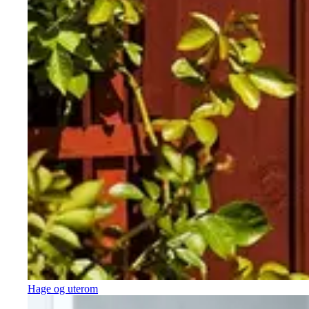
Hage og uterom