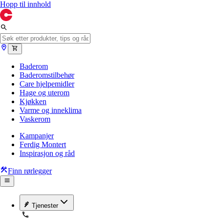
Hopp til innhold
Baderom
Baderomstilbehør
Care hjelpemidler
Hage og uterom
Kjøkken
Varme og inneklima
Vaskerom
Kampanjer
Ferdig Montert
Inspirasjon og råd
Finn rørlegger
Tjenester