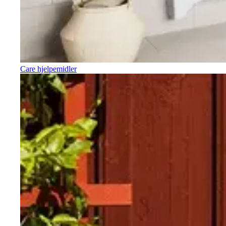
Care hjelpemidler