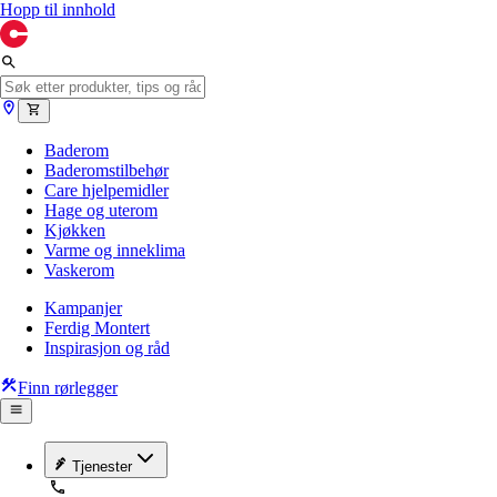
Hopp til innhold
Baderom
Baderomstilbehør
Care hjelpemidler
Hage og uterom
Kjøkken
Varme og inneklima
Vaskerom
Kampanjer
Ferdig Montert
Inspirasjon og råd
Finn rørlegger
Tjenester