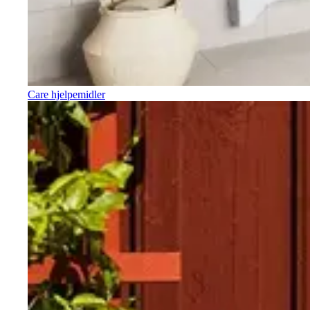
Care hjelpemidler