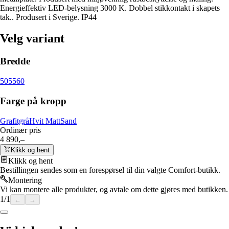
Energieffektiv LED-belysning 3000 K. Dobbel stikkontakt i skapets
tak.. Produsert i Sverige. IP44
Velg variant
Bredde
50
55
60
Farge på kropp
Grafitgrå
Hvit Matt
Sand
Ordinær pris
4 890,–
Klikk og hent
Klikk og hent
Bestillingen sendes som en forespørsel til din valgte Comfort-butikk.
Montering
Vi kan montere alle produkter, og avtale om dette gjøres med butikken.
1
/
1
←
→