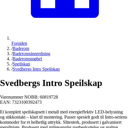
Forsiden
/
Baderom
/
Baderomsinnredning
/
Baderomsmøbel
/
Speilskap
/
Svedbergs Intro Speilskap
Svedbergs Intro Speilskap
Varenummer NOBB:
60819728
EAN:
7323100392473
Et komplett speilskapsett i metall med energieffektiv LED-belysning
og stikkontakt – klart til montering. Passer spesielt godt til Intro-seriens
kommoder for et helhetlig uttrykk. Slitesterk, produsert i galvanisert
metallplate. Produsert med miljøvennlig rustbeskyttelse og maling.