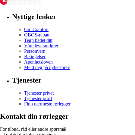
Nyttige lenker
Om Comfort
OBOS-rabatt
Tegn badet ditt
Våre leverandører
Personvern
Betingelser
Åpenhetsloven
Meld deg på nyhetsbrev
Tjenester
Tjenester privat
Tjenester proff
Finn nærmeste rørlegger
Kontakt din rørlegger
For tilbud, råd eller andre spørsmål
– kontakt din lokale rørlegger