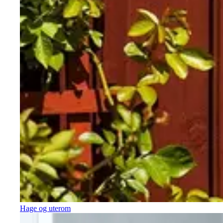
Hage og uterom