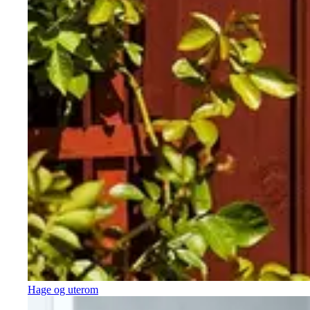
Hage og uterom