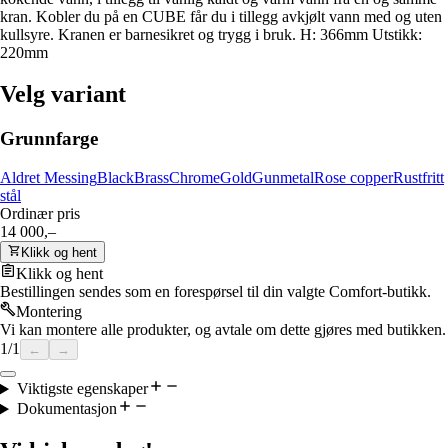
kran. Kobler du på en CUBE får du i tillegg avkjølt vann med og uten
kullsyre. Kranen er barnesikret og trygg i bruk. H: 366mm Utstikk:
220mm
Velg variant
Grunnfarge
Aldret Messing
Black
Brass
Chrome
Gold
Gunmetal
Rose copper
Rustfritt
stål
Ordinær pris
14 000,–
Klikk og hent
Klikk og hent
Bestillingen sendes som en forespørsel til din valgte Comfort-butikk.
Montering
Vi kan montere alle produkter, og avtale om dette gjøres med butikken.
1
/
1
←
→
Viktigste egenskaper
Dokumentasjon