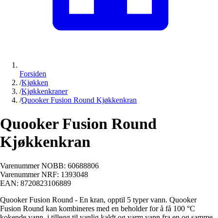
Forsiden
/
Kjøkken
/
Kjøkkenkraner
/
Quooker Fusion Round Kjøkkenkran
Quooker Fusion Round
Kjøkkenkran
Varenummer NOBB:
60688806
Varenummer NRF:
1393048
EAN:
8720823106889
Quooker Fusion Round - En kran, opptil 5 typer vann. Quooker
Fusion Round kan kombineres med en beholder for å få 100 °C
kokende vann, i tillegg til vanlig kaldt og varm vann fra en og samme