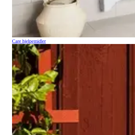
Care hjelpemidler