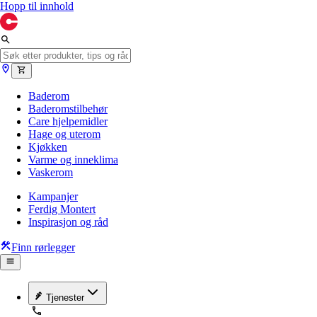
Hopp til innhold
Baderom
Baderomstilbehør
Care hjelpemidler
Hage og uterom
Kjøkken
Varme og inneklima
Vaskerom
Kampanjer
Ferdig Montert
Inspirasjon og råd
Finn rørlegger
Tjenester