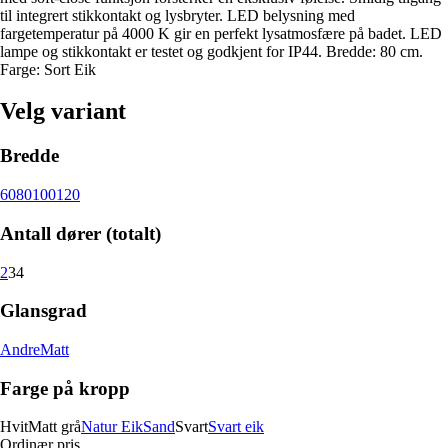
til integrert stikkontakt og lysbryter. LED belysning med
fargetemperatur på 4000 K gir en perfekt lysatmosfære på badet. LED
lampe og stikkontakt er testet og godkjent for IP44. Bredde: 80 cm.
Farge: Sort Eik
Velg variant
Bredde
60
80
100
120
Antall dører (totalt)
2
3
4
Glansgrad
Andre
Matt
Farge på kropp
Hvit
Matt grå
Natur Eik
Sand
Svart
Svart eik
Ordinær pris