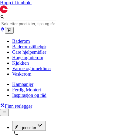
Hopp til innhold
Baderom
Baderomstilbehør
Care hjelpemidler
Hage og uterom
Kjøkken
Varme og inneklima
Vaskerom
Kampanjer
Ferdig Montert
Inspirasjon og råd
Finn rørlegger
Tjenester