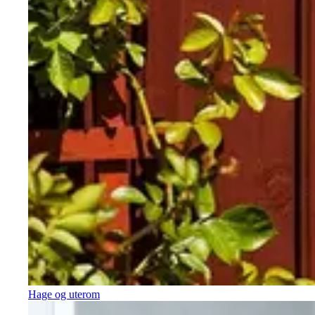
Hage og uterom