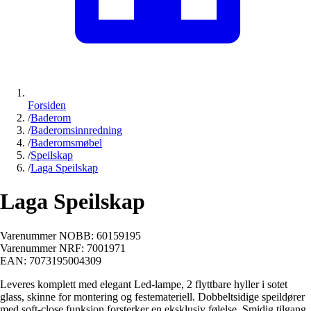
Forsiden
/
Baderom
/
Baderomsinnredning
/
Baderomsmøbel
/
Speilskap
/
Laga Speilskap
Laga Speilskap
Varenummer NOBB:
60159195
Varenummer NRF:
7001971
EAN:
7073195004309
Leveres komplett med elegant Led-lampe, 2 flyttbare hyller i sotet
glass, skinne for montering og festemateriell. Dobbeltsidige speildører
med soft-close funksjon forsterker en eksklusiv følelse. Smidig tilgang