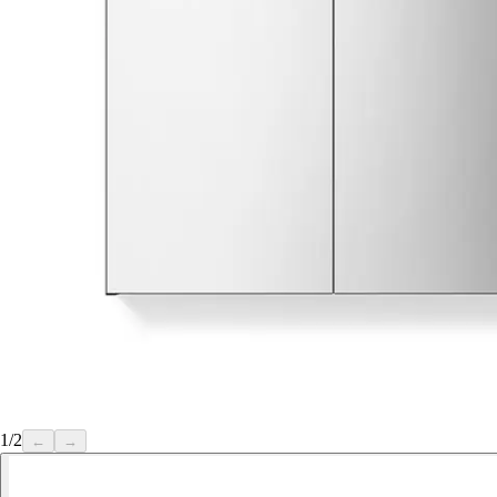
1
/
2
←
→