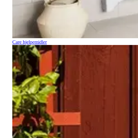
Care hjelpemidler