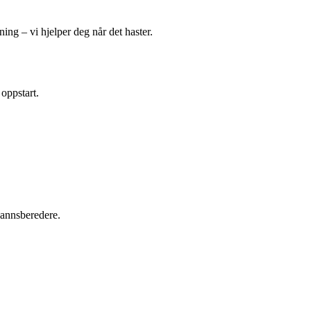
ing – vi hjelper deg når det haster.
 oppstart.
tvannsberedere.