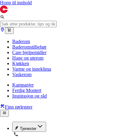
Hopp til innhold
Baderom
Baderomstilbehør
Care hjelpemidler
Hage og uterom
Kjøkken
Varme og inneklima
Vaskerom
Kampanjer
Ferdig Montert
Inspirasjon og råd
Finn rørlegger
Tjenester