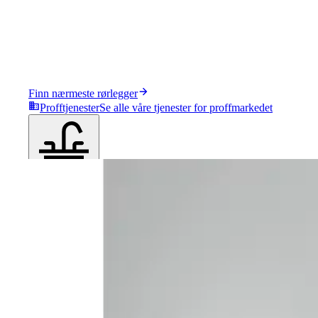
Finn nærmeste rørlegger
Profftjenester
Se alle våre tjenester for proffmarkedet
Produkter